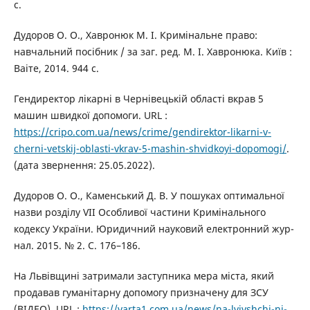
с.
Дудоров О. О., Хавронюк М. І. Кримінальне право:
навчальний посібник / за заг. ред. М. І. Хавронюка. Київ :
Ваіте, 2014. 944 с.
Гендиректор лікарні в Чернівецькій області вкрав 5
машин швидкої допомоги. URL :
https://cripo.com.ua/news/crime/gendirektor-likarni-v-
cherni-vetskij-oblasti-vkrav-5-mashin-shvidkoyi-dopomogi/
.
(дата звернення: 25.05.2022).
Дудоров О. О., Каменський Д. В. У пошуках оптимальної
назви розділу VII Особливої частини Кримінального
кодексу України. Юридичний науковий електронний жур-
нал. 2015. № 2. С. 176–186.
На Львівщині затримали заступника мера міста, який
продавав гуманітарну допомогу призначену для ЗСУ
(ВІДЕО). URL :
https://varta1.com.ua/news/na-lvivshchi-ni-