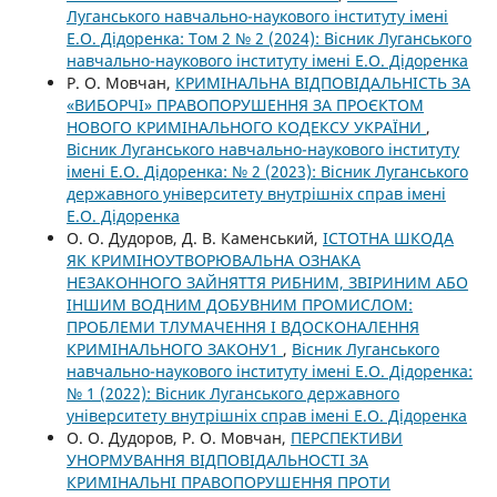
Луганського навчально-наукового інституту імені
Е.О. Дідоренка: Том 2 № 2 (2024): Вісник Луганського
навчально-наукового інституту імені Е.О. Дідоренка
Р. О. Мовчан,
КРИМІНАЛЬНА ВІДПОВІДАЛЬНІСТЬ ЗА
«ВИБОРЧІ» ПРАВОПОРУШЕННЯ ЗА ПРОЄКТОМ
НОВОГО КРИМІНАЛЬНОГО КОДЕКСУ УКРАЇНИ
,
Вісник Луганського навчально-наукового інституту
імені Е.О. Дідоренка: № 2 (2023): Вісник Луганського
державного університету внутрішніх справ імені
Е.О. Дідоренка
О. О. Дудоров, Д. В. Каменський,
ІСТОТНА ШКОДА
ЯК КРИМІНОУТВОРЮВАЛЬНА ОЗНАКА
НЕЗАКОННОГО ЗАЙНЯТТЯ РИБНИМ, ЗВІРИНИМ АБО
ІНШИМ ВОДНИМ ДОБУВНИМ ПРОМИСЛОМ:
ПРОБЛЕМИ ТЛУМАЧЕННЯ І ВДОСКОНАЛЕННЯ
КРИМІНАЛЬНОГО ЗАКОНУ1
,
Вісник Луганського
навчально-наукового інституту імені Е.О. Дідоренка:
№ 1 (2022): Вісник Луганського державного
університету внутрішніх справ імені Е.О. Дідоренка
О. О. Дудоров, Р. О. Мовчан,
ПЕРСПЕКТИВИ
УНОРМУВАННЯ ВІДПОВІДАЛЬНОСТІ ЗА
КРИМІНАЛЬНІ ПРАВОПОРУШЕННЯ ПРОТИ