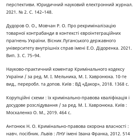
перспективи. Юридичний науковий електронний журнал.
2021. № 2. С. 142–148.
Дудоров О. О., Мовчан Р. О. Про рекриміналізацію
товарної контрабанди в контексті євроінтеграційних
прагнень України. Вісник Луганського державного
університету внутрішніх справ імені Е.О. Дідоренка. 2021.
Вип. 3. С. 75–94.
Науково-практичний коментар Кримінального кодексу
України / за ред. М. І. Мельника, М. І. Хавронюка. 10-те
вид., переробл. та допов. Київ : ВД «Дакор», 2018. 1368 с.
Корупційні схеми : їх кримінально-правова кваліфікація і
досудове розслідування / за ред. М. І. Хавронюка. Київ :
Москаленко О. М., 2019. 464 с.
Антонюк Н. О. Кримінально-правова охорона власності :
навч. посібник. Львів : ЛНУ імені Івана Франка, 2012. 514