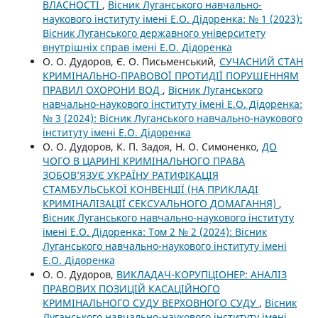
ВЛАСНОСТІ
,
Вісник Луганського навчально-
наукового інституту імені Е.О. Дідоренка: № 1 (2023):
Вісник Луганського державного університету
внутрішніх справ імені Е.О. Дідоренка
О. О. Дудоров, Є. О. Письменський,
СУЧАСНИЙ СТАН
КРИМІНАЛЬНО-ПРАВОВОЇ ПРОТИДІЇ ПОРУШЕННЯМ
ПРАВИЛ ОХОРОНИ ВОД
,
Вісник Луганського
навчально-наукового інституту імені Е.О. Дідоренка:
№ 3 (2024): Вісник Луганського навчально-наукового
інституту імені Е.О. Дідоренка
О. О. Дудоров, К. П. Задоя, Н. О. Симоненко,
ДО
ЧОГО В ЦАРИНІ КРИМІНАЛЬНОГО ПРАВА
ЗОБОВ’ЯЗУЄ УКРАЇНУ РАТИФІКАЦІЯ
СТАМБУЛЬСЬКОЇ КОНВЕНЦІЇ (НА ПРИКЛАДІ
КРИМІНАЛІЗАЦІЇ СЕКСУАЛЬНОГО ДОМАГАННЯ)
,
Вісник Луганського навчально-наукового інституту
імені Е.О. Дідоренка: Том 2 № 2 (2024): Вісник
Луганського навчально-наукового інституту імені
Е.О. Дідоренка
О. О. Дудоров,
ВИКЛАДАЧ-КОРУПЦІОНЕР: АНАЛІЗ
ПРАВОВИХ ПОЗИЦІЙ КАСАЦІЙНОГО
КРИМІНАЛЬНОГО СУДУ ВЕРХОВНОГО СУДУ
,
Вісник
Луганського навчально-наукового інституту імені