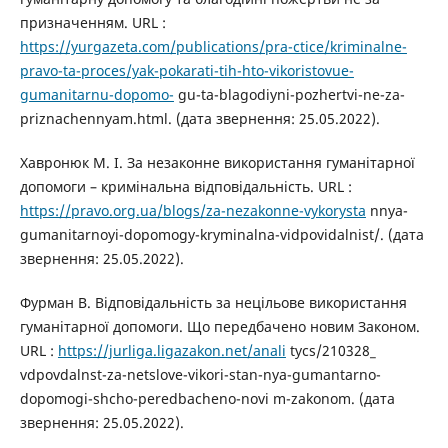
призначенням. URL :
https://yurgazeta.com/publications/pra-ctice/kriminalne-
pravo-ta-proces/yak-pokarati-tih-hto-vikoristovue-
gumanitarnu-dopomo-
gu-ta-blagodiyni-pozhertvi-ne-za-
priznachennyam.html. (дата звернення: 25.05.2022).
Хавронюк М. І. За незаконне використання гуманітарної
допомоги – кримінальна відповідальність. URL :
https://pravo.org.ua/blogs/za-nezakonne-vykorysta
nnya-
gumanitarnoyi-dopomogy-kryminalna-vidpovidalnist/. (дата
звернення: 25.05.2022).
Фурман В. Відповідальність за нецільове використання
гуманітарної допомоги. Що передбачено новим Законом.
URL :
https://jurliga.ligazakon.net/anali
tycs/210328_
vdpovdalnst-za-netslove-vikori-stan-nya-gumantarno-
dopomogi-shcho-peredbacheno-novi m-zakonom. (дата
звернення: 25.05.2022).