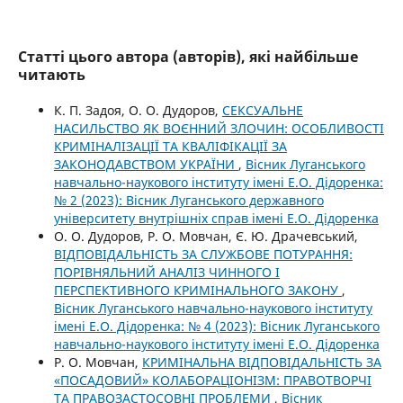
Статті цього автора (авторів), які найбільше
читають
К. П. Задоя, О. О. Дудоров,
СЕКСУАЛЬНЕ
НАСИЛЬСТВО ЯК ВОЄННИЙ ЗЛОЧИН: ОСОБЛИВОСТІ
КРИМІНАЛІЗАЦІЇ ТА КВАЛІФІКАЦІЇ ЗА
ЗАКОНОДАВСТВОМ УКРАЇНИ
,
Вісник Луганського
навчально-наукового інституту імені Е.О. Дідоренка:
№ 2 (2023): Вісник Луганського державного
університету внутрішніх справ імені Е.О. Дідоренка
О. О. Дудоров, Р. О. Мовчан, Є. Ю. Драчевський,
ВІДПОВІДАЛЬНІСТЬ ЗА СЛУЖБОВЕ ПОТУРАННЯ:
ПОРІВНЯЛЬНИЙ АНАЛІЗ ЧИННОГО І
ПЕРСПЕКТИВНОГО КРИМІНАЛЬНОГО ЗАКОНУ
,
Вісник Луганського навчально-наукового інституту
імені Е.О. Дідоренка: № 4 (2023): Вісник Луганського
навчально-наукового інституту імені Е.О. Дідоренка
Р. О. Мовчан,
КРИМІНАЛЬНА ВІДПОВІДАЛЬНІСТЬ ЗА
«ПОСАДОВИЙ» КОЛАБОРАЦІОНІЗМ: ПРАВОТВОРЧІ
ТА ПРАВОЗАСТОСОВНІ ПРОБЛЕМИ
,
Вісник