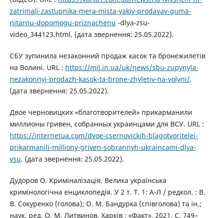
zatrimali-zastupnika-mera-mista-yakiy-prodavav-guma-
nitarnu-dopomogu-priznachenu
-dlya-zsu-
video_344123.html. (дата звернення: 25.05.2022).
СБУ зупинила незаконний продаж касок та бронежилетів
на Волині. URL :
https://mil.in.ua/uk/news/sbu-zupynyla-
nezakonnyj-prodazh-kasok-ta-brone-zhyletiv-na-volyni/
.
(дата звернення: 25.05.2022).
Двое черновицких «благотворителей» прикарманили
миллионы гривен, собранных украинцами для ВСУ. URL :
https://internetua.com/dvoe-csernovickih-blagotvoritelei-
prikarmanili-milliony-griven-sobrannyh-ukraincami-dlya-
vsu
. (дата звернення: 25.05.2022).
Дудоров О. Криміналізація. Велика українська
кримінологічна енциклопедія. У 2 т. Т. 1: А-Л / редкол. : В.
В. Сокуренко (голова); О. М. Бандурка (співголова) та ін.;
наук. ред. О. М. Литвинов. Харків : «Факт», 2021. С. 749–