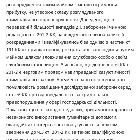
розпорядження таким майном з метою отримання
прибутку, не утворює складу розглядуваного
кримінального правопорушення. Доведено, що в
переважній більшості випадків дії, заборонені чинною
редакцією ст. 201-2 КК, за її відсутності визнавались б
розкраданнями і кваліфікувались б за однією з частин ст.
191 КК як привласнення, розтрата або заволодіння чужим
майном шляхом зловживання службовою особою своїм
службовим становищем. З’ясовано, що доповнення КК ст.
201-2 є черговим проявом невиправданої казуїстичності
кримінального закону. Аргументовано положення про
помилковість розміщення досліджуваної заборони серед
статей КК про відповідальність за кримінальні
правопорушення у сфері господарської діяльності.
Показано, що на сьогодні недоліки, притаманні караності
незаконного використання гуманітарної допомоги,
благодійних пожертв частково усуваються шляхом
звернення до ч.3 ст. 201-2 КК за такою кваліфікуючою
ознакою, як вчинення дій під час воєнного стану.