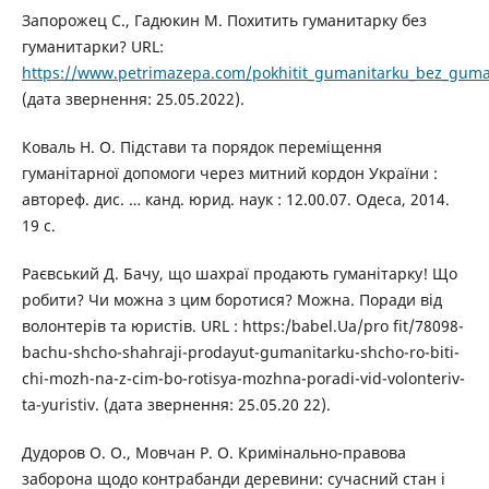
Запорожец С., Гадюкин М. Похитить гуманитарку без
гуманитарки? URL:
https://www.petrimazepa.com/pokhitit_gumanitarku_bez_guma
(дата звернення: 25.05.2022).
Коваль Н. О. Підстави та порядок переміщення
гуманітарної допомоги через митний кордон України :
автореф. дис. … канд. юрид. наук : 12.00.07. Одеса, 2014.
19 с.
Раєвський Д. Бачу, що шахраї продають гуманітарку! Що
робити? Чи можна з цим боротися? Можна. Поради від
волонтерів та юристів. URL : https:/babel.Ua/pro fit/78098-
bachu-shcho-shahraji-prodayut-gumanitarku-shcho-rо-biti-
chi-mozh-na-z-cim-bo-rotisya-mozhna-poradi-vid-volonteriv-
ta-yuristiv. (дата звернення: 25.05.20 22).
Дудоров О. О., Мовчан Р. О. Кримінально-правова
заборона щодо контрабанди деревини: сучасний стан і