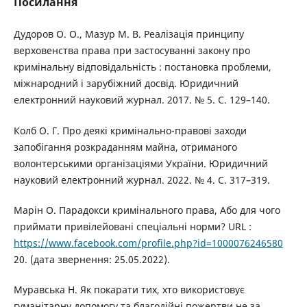
Посилання
Дудоров О. О., Мазур М. В. Реалізація принципу
верховенства права при застосуванні закону про
кримінальну відповідальність : постановка проблеми,
міжнародний і зарубіжний досвід. Юридичний
електронний науковий журнал. 2017. № 5. С. 129–140.
Колб О. Г. Про деякі кримінально-правові заходи
запобігання розкраданням майна, отриманого
волонтерськими організаціями України. Юридичний
науковий електронний журнал. 2022. № 4. С. 317–319.
Марін О. Парадокси кримінального права, Або для чого
приймати привілейовані спеціальні норми? URL :
https://www.facebook.com/profile.php?id=1000076246580
20. (дата звернення: 25.05.2022).
Муравська Н. Як покарати тих, хто використовує
гуманітарну допомогу та благодійні пожертви не за