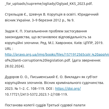
_for_uploads/supreme/ogliady/Oglyad_KKS_2023.pdf.
Стрельцов Є., Шевчук В. Корупція в освіті. Юридичний
вісник України. 3–9 березня 2012 р., № 9.
Задоя К. П. Узагальнення проблем застосування
законодавства, що встановлює відповідальність за
корупційні злочини. Ред. М.І. Хавронюк. Київ: ЦППР, 2019.
URL :
http://pravo.org.ua/img/books/files/1571912565cplr.%20appl
of%20anti-corruption%20legislation.pdf. (дата звернення:
28.02.2024).
Дудоров О. О., Письменський Є. О. Викладач як суб’єкт
корупційних злочинів. Вісник кримінального судочинства.
2023. № 1–2. С. 108–119. DOI :
https://doi.org/
10.17721/2413-5372.2023.1-2/108-119.
Постанова колегії суддів Третьої судової палати