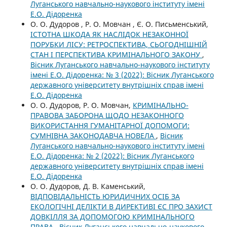
Луганського навчально-наукового інституту імені
Е.О. Дідоренка
О. О. Дудоров , Р. О. Мовчан , Є. О. Письменський,
ІСТОТНА ШКОДА ЯК НАСЛІДОК НЕЗАКОННОЇ
ПОРУБКИ ЛІСУ: РЕТРОСПЕКТИВА, СЬОГОДНІШНІЙ
СТАН І ПЕРСПЕКТИВА КРИМІНАЛЬНОГО ЗАКОНУ
,
Вісник Луганського навчально-наукового інституту
імені Е.О. Дідоренка: № 3 (2022): Вісник Луганського
державного університету внутрішніх справ імені
Е.О. Дідоренка
О. О. Дудоров, Р. О. Мовчан,
КРИМІНАЛЬНО-
ПРАВОВА ЗАБОРОНА ЩОДО НЕЗАКОННОГО
ВИКОРИСТАННЯ ГУМАНІТАРНОЇ ДОПОМОГИ:
СУМНІВНА ЗАКОНОДАВЧА НОВЕЛА
,
Вісник
Луганського навчально-наукового інституту імені
Е.О. Дідоренка: № 2 (2022): Вісник Луганського
державного університету внутрішніх справ імені
Е.О. Дідоренка
О. О. Дудоров, Д. В. Каменський,
ВІДПОВІДАЛЬНІСТЬ ЮРИДИЧНИХ ОСІБ ЗА
ЕКОЛОГІЧНІ ДЕЛІКТИ В ДИРЕКТИВІ ЄС ПРО ЗАХИСТ
ДОВКІЛЛЯ ЗА ДОПОМОГОЮ КРИМІНАЛЬНОГО
ПРАВА
,
Вісник Луганського навчально-наукового