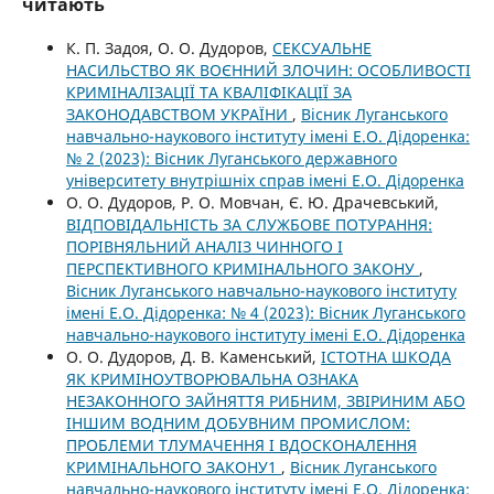
читають
К. П. Задоя, О. О. Дудоров,
СЕКСУАЛЬНЕ
НАСИЛЬСТВО ЯК ВОЄННИЙ ЗЛОЧИН: ОСОБЛИВОСТІ
КРИМІНАЛІЗАЦІЇ ТА КВАЛІФІКАЦІЇ ЗА
ЗАКОНОДАВСТВОМ УКРАЇНИ
,
Вісник Луганського
навчально-наукового інституту імені Е.О. Дідоренка:
№ 2 (2023): Вісник Луганського державного
університету внутрішніх справ імені Е.О. Дідоренка
О. О. Дудоров, Р. О. Мовчан, Є. Ю. Драчевський,
ВІДПОВІДАЛЬНІСТЬ ЗА СЛУЖБОВЕ ПОТУРАННЯ:
ПОРІВНЯЛЬНИЙ АНАЛІЗ ЧИННОГО І
ПЕРСПЕКТИВНОГО КРИМІНАЛЬНОГО ЗАКОНУ
,
Вісник Луганського навчально-наукового інституту
імені Е.О. Дідоренка: № 4 (2023): Вісник Луганського
навчально-наукового інституту імені Е.О. Дідоренка
О. О. Дудоров, Д. В. Каменський,
ІСТОТНА ШКОДА
ЯК КРИМІНОУТВОРЮВАЛЬНА ОЗНАКА
НЕЗАКОННОГО ЗАЙНЯТТЯ РИБНИМ, ЗВІРИНИМ АБО
ІНШИМ ВОДНИМ ДОБУВНИМ ПРОМИСЛОМ:
ПРОБЛЕМИ ТЛУМАЧЕННЯ І ВДОСКОНАЛЕННЯ
КРИМІНАЛЬНОГО ЗАКОНУ1
,
Вісник Луганського
навчально-наукового інституту імені Е.О. Дідоренка: