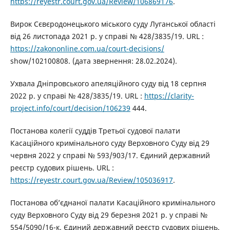
https://reyestr.court.gov.ua/Review/106869176
.
Вирок Сєвєродонецького міського суду Луганської області
від 26 листопада 2021 р. у справі № 428/3835/19. URL :
https://zakononline.com.ua/court-decisions/
show/102100808. (дата звернення: 28.02.2024).
Ухвала Дніпровського апеляційного суду від 18 серпня
2022 р. у справі № 428/3835/19. URL :
https://clarity-
project.info/court/decision/106239
444.
Постанова колегії суддів Третьої судової палати
Касаційного кримінального суду Верховного Суду від 29
червня 2022 у справі № 593/903/17. Єдиний державний
реєстр судових рішень. URL :
https://reyestr.court.gov.ua/Review/105036917
.
Постанова об’єднаної палати Касаційного кримінального
суду Верховного Суду від 29 березня 2021 р. у справі №
554/5090/16-к. Єдиний державний реєстр судових рішень.