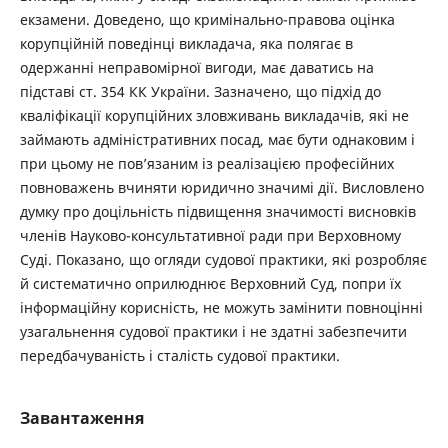
екзамени. Доведено, що кримінально-правова оцінка
корупційній поведінці викладача, яка полягає в
одержанні неправомірної вигоди, має даватись на
підставі ст. 354 КК України. Зазначено, що підхід до
кваліфікації корупційних зловживань викладачів, які не
займають адміністративних посад, має бути однаковим і
при цьому не пов’язаним із реалізацією професійних
повноважень вчиняти юридично значимі дії. Висловлено
думку про доцільність підвищення значимості висновків
членів Науково-консультативної ради при Верховному
Суді. Показано, що огляди судової практики, які розробляє
й систематично оприлюднює Верховний Суд, попри їх
інформаційну корисність, не можуть замінити повноцінні
узагальнення судової практики і не здатні забезпечити
передбачуваність і сталість судової практики.
Завантаження