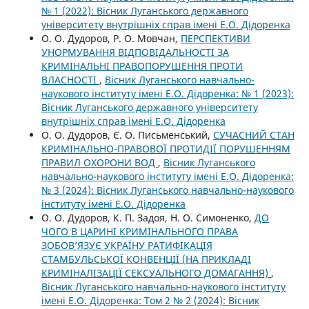
№ 1 (2022): Вісник Луганського державного
університету внутрішніх справ імені Е.О. Дідоренка
О. О. Дудоров, Р. О. Мовчан,
ПЕРСПЕКТИВИ
УНОРМУВАННЯ ВІДПОВІДАЛЬНОСТІ ЗА
КРИМІНАЛЬНІ ПРАВОПОРУШЕННЯ ПРОТИ
ВЛАСНОСТІ
,
Вісник Луганського навчально-
наукового інституту імені Е.О. Дідоренка: № 1 (2023):
Вісник Луганського державного університету
внутрішніх справ імені Е.О. Дідоренка
О. О. Дудоров, Є. О. Письменський,
СУЧАСНИЙ СТАН
КРИМІНАЛЬНО-ПРАВОВОЇ ПРОТИДІЇ ПОРУШЕННЯМ
ПРАВИЛ ОХОРОНИ ВОД
,
Вісник Луганського
навчально-наукового інституту імені Е.О. Дідоренка:
№ 3 (2024): Вісник Луганського навчально-наукового
інституту імені Е.О. Дідоренка
О. О. Дудоров, К. П. Задоя, Н. О. Симоненко,
ДО
ЧОГО В ЦАРИНІ КРИМІНАЛЬНОГО ПРАВА
ЗОБОВ’ЯЗУЄ УКРАЇНУ РАТИФІКАЦІЯ
СТАМБУЛЬСЬКОЇ КОНВЕНЦІЇ (НА ПРИКЛАДІ
КРИМІНАЛІЗАЦІЇ СЕКСУАЛЬНОГО ДОМАГАННЯ)
,
Вісник Луганського навчально-наукового інституту
імені Е.О. Дідоренка: Том 2 № 2 (2024): Вісник