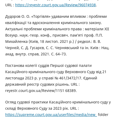
URL :
https://reyestr.court.gov.ua/Review/96074938
.
Дудоров О. О. «Торгівля» удаваним впливом : проблеми
кваліфікації та вдосконалення кримінального закону.
Актуальні проблеми кримінального права : матеріали XII
Всеукр. наук.-теор. конф., присвяч. пам’яті проф. П.П.
Михайленка (Київ, 18 листоп. 2021 р.) / редкол.: В. В.
Чернєй, С. Д. Гусарєв, С. С. Чернявський та ін. Київ : Нац.
акад. внутр. справ, 2021. С. 64–73.
Постанова колегії суддів Першої судової палати
Касаційного кримінального суду Верховного Суду від 21
листопада 2023 р. у справі № 461/3472/17. Єдиний
державний реєстр судових рішень. URL :
reyestr.court.gov.ua/Review/1151 68389.
Огляд судової практики Касаційного кримінального суду у
складі Верховного Суду за 2023 рік. URL :
https://supreme.court.gov.ua/userfiles/media/new_
folder