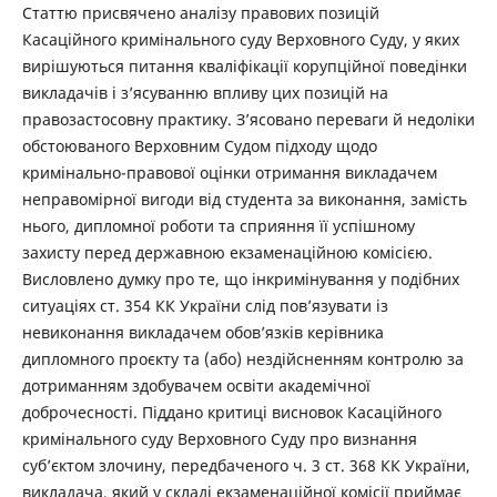
Статтю присвячено аналізу правових позицій
Касаційного кримінального суду Верховного Суду, у яких
вирішуються питання кваліфікації корупційної поведінки
викладачів і з’ясуванню впливу цих позицій на
правозастосовну практику. З’ясовано переваги й недоліки
обстоюваного Верховним Судом підходу щодо
кримінально-правової оцінки отримання викладачем
неправомірної вигоди від студента за виконання, замість
нього, дипломної роботи та сприяння її успішному
захисту перед державною екзаменаційною комісією.
Висловлено думку про те, що інкримінування у подібних
ситуаціях ст. 354 КК України слід пов’язувати із
невиконання викладачем обов’язків керівника
дипломного проєкту та (або) нездійсненням контролю за
дотриманням здобувачем освіти академічної
доброчесності. Піддано критиці висновок Касаційного
кримінального суду Верховного Суду про визнання
суб’єктом злочину, передбаченого ч. 3 ст. 368 КК України,
викладача, який у складі екзаменаційної комісії приймає