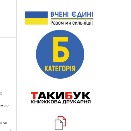
І
ського
.
36-50