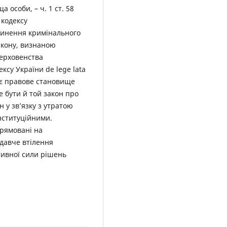
особи, – ч. 1 ст. 58
 кодексу
чинення кримінального
акону, визнаною
ерховенства
ксу України de lege lata
ує правове становище
е бути й той закон про
н у зв’язку з утратою
нституційними.
прямовані на
давче втілення
тивної сили рішень