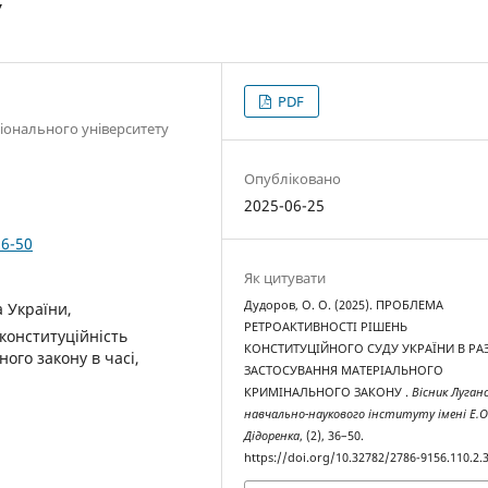
У
PDF
іонального університету
Опубліковано
2025-06-25
36-50
Як цитувати
Дудоров, О. О. (2025). ПРОБЛЕМА
 України,
РЕТРОАКТИВНОСТІ РІШЕНЬ
конституційність
КОНСТИТУЦІЙНОГО СУДУ УКРАЇНИ В РАЗ
ого закону в часі,
ЗАСТОСУВАННЯ МАТЕРІАЛЬНОГО
КРИМІНАЛЬНОГО ЗАКОНУ .
Вісник Луган
навчально-наукового інституту імені Е.О
Дідоренка
, (2), 36–50.
https://doi.org/10.32782/2786-9156.110.2.