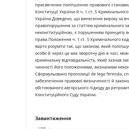
присвячених поліпшенню правового становища 
Конституції України й ч. 1 ст. 5 Кримінального
України.Доведено, що винесення вироку за в
правопорушення за статтею кримінального з
неконституційною, є порушенням принципу в
права.Положення ч. 1 ст. 5 Кримінального коде
варто розуміти так, що законом, який поліпш
особи й через це має зворотну дію в часі, мож
кримінальну відповідальність, який зазнав змі
чинності його положеннями, визнаними неко
Сформульовано пропозиції de lege ferenda, с
забезпечення правової визначеності й законо
обстоюваного авторського підходу до ретроак
Конституційного Суду України.
Завантаження