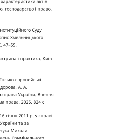
 характеристики актів
, господарство і право.
онституційного Суду
сопис Хмельницького
. 47–55.
октрина і практика. Київ
їнсько-європейські
удорова, А. А.
го права України. Вчення
 права, 2025. 824 c.
6 січня 2011 р. у справі
України та за
вчука Миколи
жень Кримінального