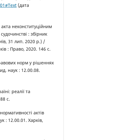
-01#Text
(дата
 акта неконституційним
судочинстві : збірник
в, 31 лип. 2020 р.) /
ів : Право, 2020. 146 с.
равових норм у рішеннях
д. наук : 12.00.08.
їні: реалії та
88 с.
 нормативності актів
ук : 12.00.01. Xарків,