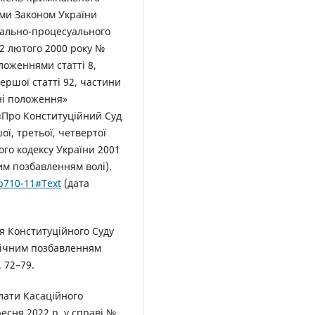
ими Законом України
нально-процесуального
22 лютого 2000 року №
положеннями статті 8,
ершої статті 92, частини
дні положення»
 «Про Конституційний Суд
ої, третьої, четвертої
ного кодексу України 2001
им позбавленням волі).
p710-11#Text
(дата
я Конституційного Суду
овічним позбавленням
. 72–79.
алати Касаційного
есня 2022 р. у справі №