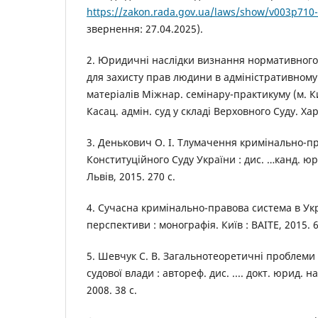
https://zakon.rada.gov.ua/laws/show/v003p710
звернення: 27.04.2025).
2. Юридичні наслідки визнання нормативного
для захисту прав людини в адміністративному 
матеріалів Міжнар. семінару-практикуму (м. Киї
Касац. адмін. суд у складі Верховного Суду. Харк
3. Денькович О. І. Тлумачення кримінально-п
Конституційного Суду України : дис. …канд. юри
Львів, 2015. 270 с.
4. Сучасна кримінально-правова система в Укра
перспективи : монографія. Київ : ВАІТЕ, 2015. 6
5. Шевчук С. В. Загальнотеоретичні проблеми
судової влади : автореф. дис. .... докт. юрид. на
2008. 38 с.