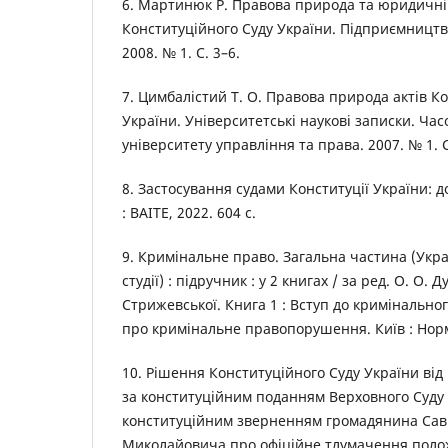
6. Мартинюк Р. Правова природа та юридичні
Конституційного Суду України. Підприємництво
2008. № 1. С. 3–6.
7. Цимбалістий Т. О. Правова природа актів К
України. Університетські наукові записки. Ча
університету управління та права. 2007. № 1. С
8. Застосування судами Конституції України: д
: ВАІТЕ, 2022. 604 с.
9. Кримінальне право. Загальна частина (Укра
студії) : підручник : у 2 книгах / за ред. О. О. Д
Стрижевської. Книга 1 : Вступ до кримінально
про кримінальне правопорушення. Київ : Норма
10. Рішення Конституційного Суду України від 1
за конституційним поданням Верховного Суду 
конституційним зверненням громадянина Са
Миколайовича про офіційне тлумачення поло