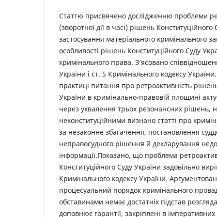
Статтю присвячено дослідженню проблеми ре
(зворотної дії в часі) рішень Конституційного 
застосування матеріального кримінального зак
особливості рішень Конституційного Суду Укр
кримінального права. З’ясовано співвідношення
України і ст. 5 Кримінального кодексу України
практиці питання про ретроактивність рішень
України в кримінально-правовій площині акту
через ухвалення трьох резонансних рішень, на
неконституційними визнано статті про кримін
за незаконне збагачення, постановлення судд
неправосудного рішення й декларування недо
інформації.Показано, що проблема ретроакти
Конституційного Суду України задовільно вирі
Кримінального кодексу України. Аргументова
процесуальний порядок кримінального пров
обставинами немає достатніх підстав розгляда
доповнює гарантії, закріплені в імперативни