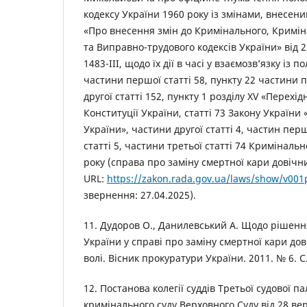
кодексу України 1960 року із змінами, внесен
«Про внесення змін до Кримінального, Кримі
та Виправно-трудового кодексів України» від 
1483-III, щодо їх дії в часі у взаємозв’язку із 
частини першої статті 58, пункту 22 частини п
другої статті 152, пункту 1 розділу XV «Перехі
Конституції України, статті 73 Закону України
України», частини другої статті 4, частин перш
статті 5, частини третьої статті 74 Криміналь
року (справа про заміну смертної кари довічн
URL:
https://zakon.rada.gov.ua/laws/show/v001
звернення: 27.04.2025).
11. Дудоров О., Данилевський А. Щодо рішенн
України у справі про заміну смертної кари д
волі. Вісник прокуратури України. 2011. № 6. С
12. Постанова колегії суддів Третьої судової п
кримінального суду Верховного Суду від 28 вер