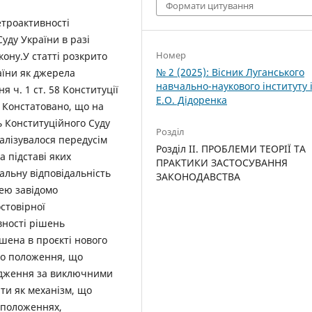
Формати цитування
троактивності
Суду України в разі
Номер
ону.У статті розкрито
№ 2 (2025): Вісник Луганського
аїни як джерела
навчально-наукового інституту 
 ч. 1 ст. 58 Конституції
Е.О. Дідоренка
. Констатовано, що на
 Конституційного Суду
Розділ
алізувалося передусім
Розділ II. ПРОБЛЕМИ ТЕОРІЇ ТА
 підставі яких
ПРАКТИКИ ЗАСТОСУВАННЯ
альну відповідальність
ЗАКОНОДАВСТВА
ею завідомо
стовірної
вності рішень
шена в проєкті нового
но положення, що
адження за виключними
ти як механізм, що
х положеннях,