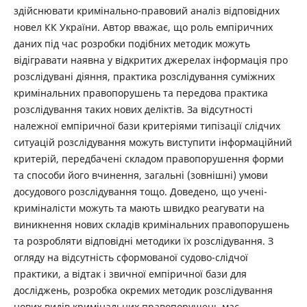
здійснювати кримінально-правовий аналіз відповідних
новел КК України. Автор вважає, що роль емпіричних
даних під час розробки подібних методик можуть
відігравати наявна у відкритих джерелах інформація про
розслідувані діяння, практика розслідування суміжних
кримінальних правопорушень та передова практика
розслідування таких нових деліктів. За відсутності
належної емпіричної бази критеріями типізації слідчих
ситуацій розслідування можуть виступити інформаційний
критерій, передбачені складом правопорушення форми
та способи його вчинення, загальні (зовнішні) умови
досудового розслідування тощо. Доведено, що учені-
криміналісти можуть та мають швидко реагувати на
виникнення нових складів кримінальних правопорушень
та розробляти відповідні методики їх розслідування. З
огляду на відсутність сформованої судово-слідчої
практики, а відтак і звичної емпіричної бази для
досліджень, розробка окремих методик розслідування
нових видів кримінальних правопорушень має