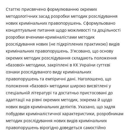
Статтю присвячено формулюванню окремих
методологічних засад розробки методик розслідування
нових кримінальних правопорушень. Сформульовано
концептуальне питання щодо можливості та доцільності
розробки вченими-криміналістами методик
розслідування нових (не підкріплених практикою) видів
кримінальних правопорушень. З’ясовано, що основу
окремих методик розслідування складають положення
«базової» методики, закріплені в КК України суттєві
ознаки розслідуваного виду кримінальних
правопорушень та емпіричні дані. Наголошено, що
положення «базової» методики широко висвітлені у
спеціальній літературі та достатньо пристосовані до
адаптації на рівні окремих методик, зокрема й щодо
нових видів кримінальних деліктів. Указано, що задля
побудови криміналістичної характеристики, розробникам
методик розслідування нових видів кримінальних
правопорушень вірогідно доведеться самостійно