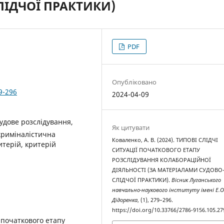
ІДЧОЇ ПРАКТИКИ)
PDF
Опубліковано
9-296
2024-04-09
судове розслідування,
Як цитувати
криміналістична
Коваленко, А. В. (2024). ТИПОВІ СЛІДЧІ
итерій, критерій
СИТУАЦІЇ ПОЧАТКОВОГО ЕТАПУ
РОЗСЛІДУВАННЯ КОЛАБОРАЦІЙНОЇ
ДІЯЛЬНОСТІ (ЗА МАТЕРІАЛАМИ СУДОВО
СЛІДЧОЇ ПРАКТИКИ).
Вісник Луганського
навчально-наукового інституту імені Е.О
Дідоренка
, (1), 279–296.
https://doi.org/10.33766/2786-9156.105.27
 початкового етапу