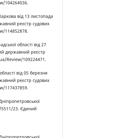
iew/104264036.
Харкова від 13 листопада
ржавний реєстр судових
iew/114852878.
дської області від 27
ний державний реєстр
v.ua/Review/109224471.
області від 05 березня
ржавний реєстр судових
iew/117437859.
 Дніпропетровської
3/5511/23. Єдиний
 Дніпропетровської