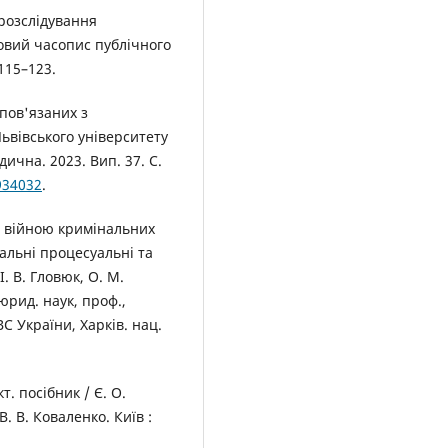
 розслідування
ковий часопис публічного
 115–123.
 пов'язаних з
ьвівського університету
ична. 2023. Вип. 37. С.
934032
.
з війною кримінальних
альні процесуальні та
І. В. Гловюк, О. М.
 юрид. наук, проф.,
С України, Харків. нац.
т. посібник / Є. О.
В. В. Коваленко. Київ :