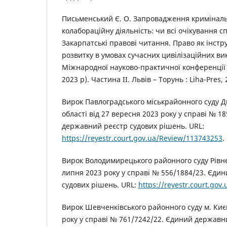
Письменський Є. О. Запровадження кримінальн
колабораційну діяльність: чи всі очікування 
Закарпатські правові читання. Право як інстру
розвитку в умовах сучасних цивілізаційних вик
Міжнародної науково-практичної конференції (
2023 р). Частина ІІ. Львів – Торунь : Liha-Pres, 
Вирок Павлоградського міськрайонного суду Д
області від 27 вересня 2023 року у справі № 1
державний реєстр судових рішень. URL:
https://reyestr.court.gov.ua/Review/113743253
.
Вирок Володимирецького районного суду Рівнен
липня 2023 року у справі № 556/1884/23. Єди
судових рішень. URL:
https://reyestr.court.go
Вирок Шевченківського районного суду м. Києв
року у справі № 761/7242/22. Єдиний державн