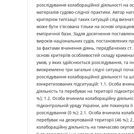
розслідування колабораційної діяльності на о
матеріалів судово-слідчої практики. Автор на
критерієм типізації таких ситуацій слід визнат
може бути з’ясована тільки на основі опрацю
емпіричної бази. Задля досягнення поставлен
вироків національних судів, постановлених пр
за фактами вчинення діянь, передбачених ст. 
основі критеріїв особливостей складу кримін
умов, у яких здійснюється розслідування, та 
виокремлено три загальні слідчі ситуації поча
розслідування колабораційної діяльності та ші
конкретизованих підситуацій: 1.1. Особа вчи
діяльність та перебуває на території підконтр
%); 1.2. Особа вчинила колабораційну діяльніс
підконтрольній уряду України, але покинула її
розслідування (0 %); 2.1. Особа вчинила колаб
перебуває на деокупованій території (46 %); 2
колабораційну діяльність на тимчасово окупов