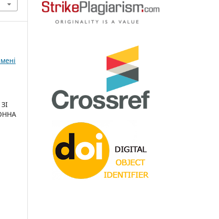
імені
 ЗІ
ОННА