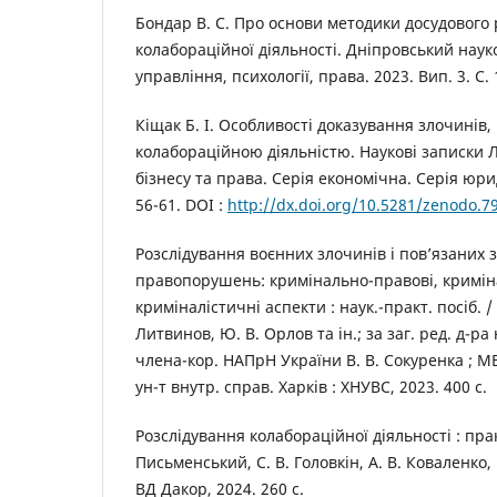
Бондар В. С. Про основи методики досудового
колабораційної діяльності. Дніпровський нау
управління, психології, права. 2023. Вип. 3. С.
Кіщак Б. І. Особливості доказування злочинів,
колабораційною діяльністю. Наукові записки Л
бізнесу та права. Серія економічна. Серія юрид
56-61. DOI :
http://dx.doi.org/10.5281/zenodo.7
Розслідування воєнних злочинів і пов’язаних 
правопорушень: кримінально-правові, кримін
криміналістичні аспекти : наук.-практ. посіб. / 
Литвинов, Ю. В. Орлов та ін.; за заг. ред. д-ра
члена-кор. НАПрН України В. В. Сокуренка ; МВ
ун-т внутр. справ. Харків : ХНУВС, 2023. 400 с.
Розслідування колабораційної діяльності : прак
Письменський, С. В. Головкін, А. В. Коваленко, 
ВД Дакор, 2024. 260 с.