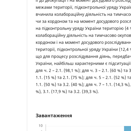
її до деокупації і на момент досудового розсл
межами території, підконтрольної уряду Україн
вчинила колабораційну діяльність на тимчасо
чи за кордоном та на момент досудового розс
на підконтрольну уряду України територію (4 
колабораційну діяльність на тимчасово окупов
кордоном і на момент досудового розслідуван
території, підконтрольної уряду України (12,4
що для процесу розслідування діянь, передбаче
України, найбільш характерними є підситуації 1.
для ч. 2 – 2.1. (98,1 %); для ч. 3 – 2.1. (60 %) та 3
1.1. (15 %) та 2.1. (75 %); для ч. 5 – 2.1. (52 %) т
1.1. (50 %) та 3.2. (40 %); для ч. 7 – 1.1. (14,3 %),
%), 3.1. (17,9 %) та 3.2. (39,3 %).
Завантаження