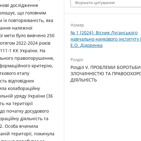
Формати цитування
снові дослідження
голошує, що головним
и їх повторюваність, яка
Номер
вання належної
№ 1 (2024): Вісник Луганського
ої мети було вивчено 250
навчально-наукового інституту 
отягом 2022-2024 років
Е.О. Дідоренка
111-1 КК України. На
ального правопорушення,
Розділ
інформаційного критерію,
Розділ V. ПРОБЛЕМИ БОРОТЬБИ
ткового етапу
ЗЛОЧИННІСТЮ ТА ПРАВООХОР
ДІЯЛЬНІСТЬ
сть відповідних
нила колабораційну
ольній уряду України (36
ть на території
 до початку досудового
ораційну діяльність та
.2. Особа вчинила
аній території, покинула