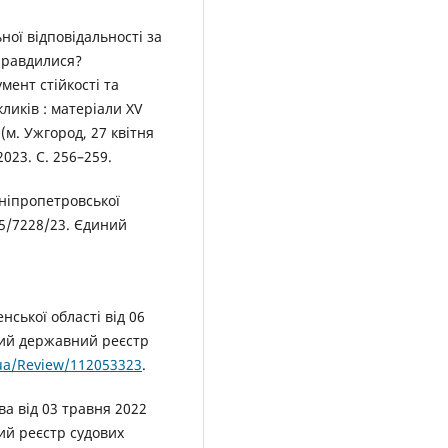
ої відповідальності за
справдилися?
мент стійкості та
ликів : матеріали ХV
м. Ужгород, 27 квітня
2023. С. 256–259.
ніпропетровської
85/7228/23. Єдиний
ської області від 06
ний державний реєстр
v.ua/Review/112053323
.
а від 03 травня 2022
ий реєстр судових