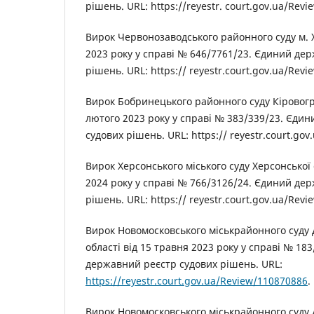
рішень. URL: https://reyestr. court.gov.ua/Rev
Вирок Червонозаводського районного суду м. 
2023 року у справі № 646/7761/23. Єдиний де
рішень. URL: https:// reyestr.court.gov.ua/Rev
Вирок Бобринецького районного суду Кіровогра
лютого 2023 року у справі № 383/339/23. Єди
судових рішень. URL: https:// reyestr.court.go
Вирок Херсонського міського суду Херсонської 
2024 року у справі № 766/3126/24. Єдиний де
рішень. URL: https:// reyestr.court.gov.ua/Rev
Вирок Новомосковського міськрайонного суду
області від 15 травня 2023 року у справі № 18
державний реєстр судових рішень. URL:
https://reyestr.court.gov.ua/Review/110870886
.
Вирок Новомосковського міськрайонного суду