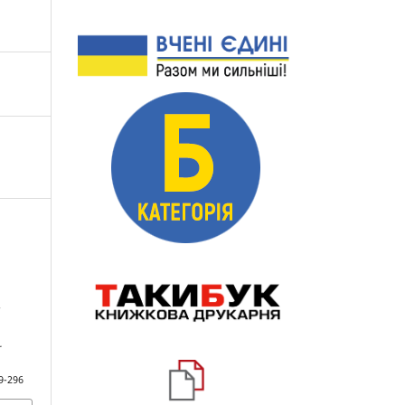
-
.
9-296