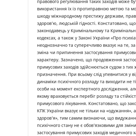
правового регулювання таких заходів може б
використання їх із протиправною метою та м
шкоду міжнародному престижу держави, права
здоров’ю, людській гідності. Констатовано, щ
законодавець у Кримінальному та Криміналь
кодексах, а також у Законі України «Про псих
неоднозначно та суперечливо вказує на те, за
зміна чи припинення застосування примусови
характеру. Зазначено, що продовження засто
примусових заходів здійснюється судом з тих же
призначення. При всьому слід упевнитися у ві
динаміки психічного розладу та виходити не ті
особи на момент експертного дослідження, але
якому враховується перебіг розладу та стійкіс
примусового лікування. Констатовано, що закон
КПК України вказує не тільки на «одужання», а 
здоров’я», тим самим визнаючи, що видужан
психічного стану не є обов’язковими для змі
застосування примусових заходів медичного х