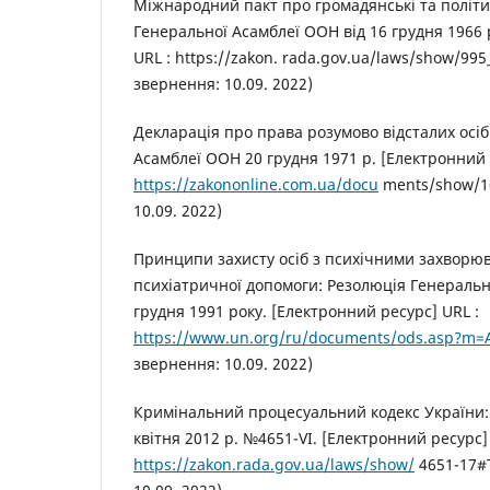
Міжнародний пакт про громадянські та політи
Генеральної Асамблеї ООН від 16 грудня 1966 
URL : https://zakon. rada.gov.ua/laws/show/995
звернення: 10.09. 2022)
Декларація про права розумово відсталих осіб
Асамблеї ООН 20 грудня 1971 р. [Електронний 
https://zakononline.com.ua/docu
ments/show/16
10.09. 2022)
Принципи захисту осіб з психічними захворю
психіатричної допомоги: Резолюція Генеральн
грудня 1991 року. [Електронний ресурс] URL :
https://www.un.org/ru/documents/ods.asp?m=
звернення: 10.09. 2022)
Кримінальний процесуальний кодекс України: 
квітня 2012 р. №4651-VI. [Електронний ресурс]
https://zakon.rada.gov.ua/laws/show/
4651-17#T