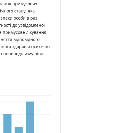
ування примусових
ічного стану, яка
зпеки особи в разі
тності до усвідомленої
е примусове лікування.
няття відповідного
чного здоров’я психічно
а попередньому рівні.