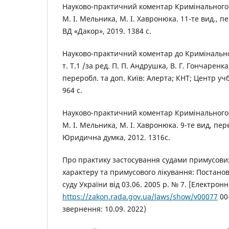
Науково-практичний коментар Кримінального к
М. І. Мельника, М. І. Хавронюка. 11-те вид., пе
ВД «Дакор», 2019. 1384 с.
Науково-практичний коментар до Кримінальног
т. Т.1 /за ред. П. П. Андрушка, В. Г. Гончаренка,
переробл. та доп. Київ: Алерта; КНТ; Центр учб
964 с.
Науково-практичний коментар Кримінального к
М. І. Мельника, М. І. Хавронюка. 9-те вид, пер
Юридична думка, 2012. 1316с.
Про практику застосування судами примусови
характеру та примусового лікування: Постано
суду України від 03.06. 2005 р. № 7. [Електрон
https://zakon.rada.gov.ua/laws/show/v00077
00-
звернення: 10.09. 2022)