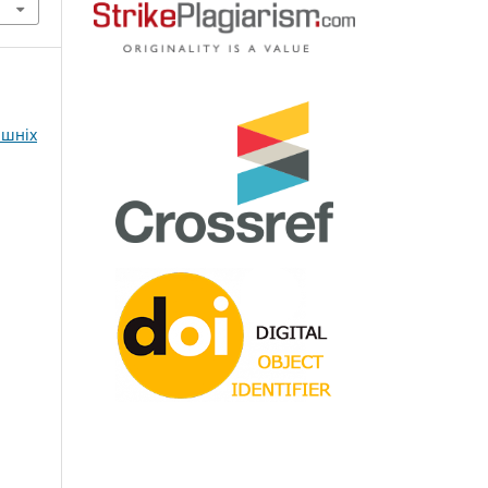
ішніх