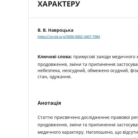
ХАРАКТЕРУ
В. В. Навроцька
https://orcid.org/0000-0002-3407-7984
Ключові слова:
примусові заходи медичного х
продовження, зміни та припинення застосува
небезпека, неосудний, обмежено осудний, фіз
стан, одужання.
Анотація
Статтю присвячено дослідженню правової рег
продовження, зміни та припинення застосува
медичного характеру. Наголошено, що відсутн