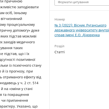
ути причиною
Формати цитування
ожливістю заподіювати
м осіб, їхньому
о вітчизняний
Номер
ному процесуальному
№ 3 (2022): Вісник Луганського
державного університету внутр
іатричну допомогу» дуже
справ імені Е.О. Дідоренка
 яких підстав можливі
х заходів медичного
Розділ
сування таких
Статті
 підстав, що і їх
дсутності позитивної
льки із психічного стану
 й із прогнозу, при
ть отриманого ефекту від
одавець у ч. 2 ст. 514
й на «зміни у стані
ня та покращення
ни чи припинення
арактеру. Указано, що