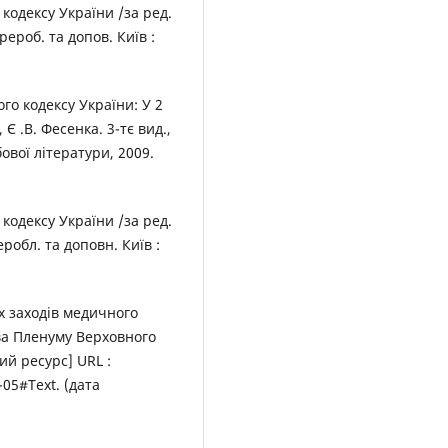
одексу України /за ред.
рероб. та допов. Київ :
о кодексу України: У 2
 Є .В. Фесенка. 3-тє вид.,
ової літератури, 2009.
одексу України /за ред.
еробл. та доповн. Київ :
х заходів медичного
ва Пленуму Верховного
ний ресурс] URL :
05#Text. (дата