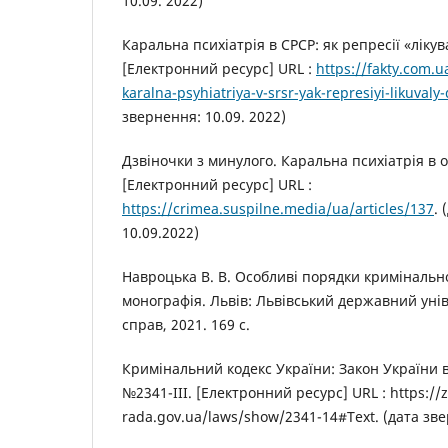
10.09. 2022)
Каральна психіатрія в СРСР: як репресії «ліку
[Електронний ресурс] URL :
https://fakty.com.
karalna-psyhiatriya-v-srsr-yak-represiyi-likuvaly
звернення: 10.09. 2022)
Дзвіночки з минулого. Каральна психіатрія в 
[Електронний ресурс] URL :
https://crimea.suspilne.media/ua/articles/137
.
10.09.2022)
Навроцька В. В. Особливі порядки криміналь
монографія. Львів: Львівський державний уні
справ, 2021. 169 с.
Кримінальний кодекс України: Закон України ві
№2341-III. [Електронний ресурс] URL : https://
rada.gov.ua/laws/show/2341-14#Text. (дата зве