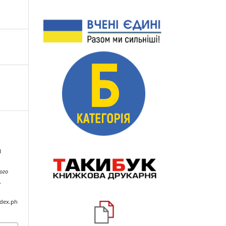
Я
ого
.
ndex.ph