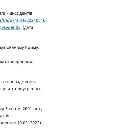
вали» дисидентів.
ua/ua/ukraine/20210516-
-dysydentiv
. (дата
окупованому Криму.
 (дата звернення:
ного провадження:
верситет внутрішніх
д 5 квітня 2001 року
zakon.
рнення: 10.09. 2022)