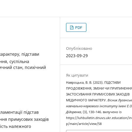
PDF
Опубліковано
арактеру, підстави
2023-09-29
ння, суспільна
ичний стан, психічний
Як цитувати
Навроцька, В. В. (2023). ПІДСТАВИ
ПРОДОВЖЕННЯ, ЗМІНИ ЧИ ПРИПИНЕНН
ЗАСТОСУВАННЯ ПРИМУСОВИХ ЗАХОДІВ
МЕДИЧНОГО ХАРАКТЕРУ.
Вісник Луганськ
навчально-наукового інституту імені Е.О
ламентації підстав
Дідоренка
, (3), 130–146. вилучено із
https://luhbulletin.dnuvs.ukr.education/i
ння примусових заходів
p/main/article/view/58
ість належного