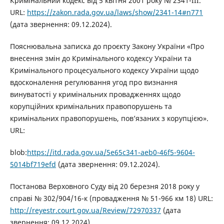
Кримінальний кодекс від 5 квітня 2001 року № 2341-III.
URL:
https://zakon.rada.gov.ua/laws/show/2341-14#n771
(дата звернення: 09.12.2024).
Пояснювальна записка до проєкту Закону України «Про
внесення змін до Кримінального кодексу України та
Кримінального процесуального кодексу України щодо
вдосконалення регулювання угод про визнання
винуватості у кримінальних провадженнях щодо
корупційних кримінальних правопорушень та
кримінальних правопорушень, пов’язаних з корупцією».
URL:
blob:
https://itd.rada.gov.ua/5e65c341-aeb0-46f5-9604-
5014bf719efd
(дата звернення: 09.12.2024).
Постанова Верховного Суду від 20 березня 2018 року у
справі № 302/904/16-к (провадження № 51-966 км 18) URL:
http://reyestr.court.gov.ua/Review/72970337
(дата
звернення: 09.12.2024).