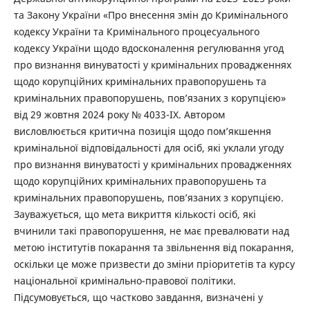
та Закону України «Про внесення змін до Кримінального
кодексу України та Кримінального процесуального
кодексу України щодо вдосконалення регулювання угод
про визнання винуватості у кримінальних провадженнях
щодо корупційних кримінальних правопорушень та
кримінальних правопорушень, пов’язаних з корупцією»
від 29 жовтня 2024 року № 4033-IX. Автором
висловлюється критична позиція щодо пом’якшення
кримінальної відповідальності для осіб, які уклали угоду
про визнання винуватості у кримінальних провадженнях
щодо корупційних кримінальних правопорушень та
кримінальних правопорушень, пов’язаних з корупцією.
Зауважується, що мета викриття кількості осіб, які
вчинили такі правопорушення, не має превалювати над
метою інститутів покарання та звільнення від покарання,
оскільки це може призвести до зміни пріоритетів та курсу
національної кримінально-правової політики.
Підсумовується, що частково завдання, визначені у