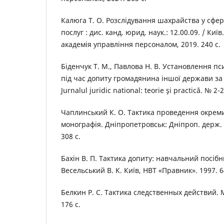
Калюга Т. О. Розслідування шахрайства у сфе
послуг : дис. канд. юрид. наук.: 12.00.09. / Ки
академія управління персоналом, 2019. 240 с.
Біденчук Т. М., Павлова Н. В. Установлення пс
під час допиту громадянина іншої держави за
Jurnalul juridic national: teorie şi practică. № 2-
Чаплинський К. О. Тактика проведення окремих
монографія. Дніпропетровськ: Дніпроп. держ. у
308 с.
Бахін В. П. Тактика допиту: навчальний посібник
Весельський В. К. Київ, НВТ «Правник». 1997. 6
Белкин Р. С. Тактика следственных действий. 
176 с.