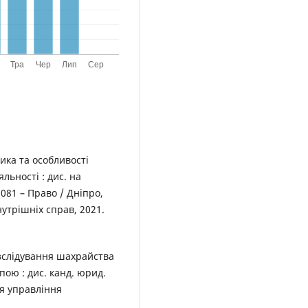
ика та особливості
льності : дис. на
 081 – Право / Дніпро,
утрішніх справ, 2021.
озслідування шахрайства
пою : дис. канд. юрид.
ія управління