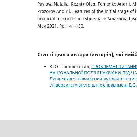
Pavlova Natalia, Reznik Oleg, Fomenko Andrii, M
Prozorov And rii. Features of the initial stage of
financial resources in cyberspace Amazonia Inves
May 2021. Рр. 141-150.
Статті цього автора (авторів), які на
К. О. Чаплинський,
ПРОБЛЕМНІ ПИТАННЯ
НАЦІОНАЛЬНОЇ ПОЛІЦІЇ УКРАЇНИ ПІД
Луганського навчально-наукового інститу
університету внутрішніх справ імені Е.О