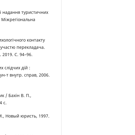
рі надання туристичних
їв. Міжрегіональна
ихологічного контакту
 участю перекладача.
2. 2019. С. 94–96.
 слідчих дій :
н-т внутр. справ, 2006.
 / Бахін В. П.,
4 с.
М., Новый юристь, 1997.