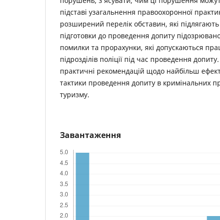
порушень, з’ясувати, чим ці порушення можут
підставі узагальнення правоохоронної практ
розширений перелік обставин, які підлягають
підготовки до проведення допиту підозрювано
помилки та прорахунки, які допускаються пра
підрозділів поліції під час проведення допит
практичні рекомендацій щодо найбільш ефекти
тактики проведення допиту в кримінальних п
туризму.
Завантаження