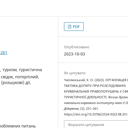
PDF
Опубліковано
-261
2023-10-03
 туризм, туристична
Як цитувати
 свідок, потерпілий,
Чаплинський, К. О. (2023). ОРГАНІЗАЦІЯ 
(розшукові) дії,
ТАКТИКА ДОПИТУ ПРИ РОЗСЛІДУВАННІ
КРИМІНАЛЬНИХ ПРАВОПОРУШЕНЬ У СФ
ТУРИСТИЧНОЇ ДІЯЛЬНОСТІ.
Вісник Луган
навчально-наукового інституту імені Е.О
Дідоренка
, (2), 251–261.
https://doi.org/10.33766/2524-0323.98.251
Формати цитування
роблемних питань