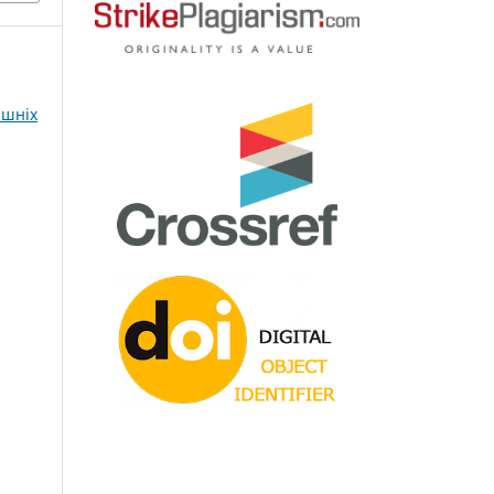
ішніх