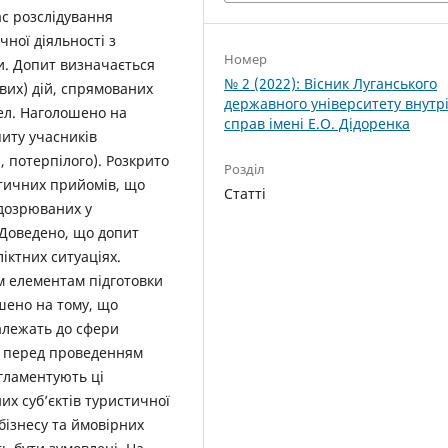
ас розслідування
ної діяльності з
Номер
и. Допит визначається
№ 2 (2022): Вісник Луганського
вих) дій, спрямованих
державного університету внутр
ел. Наголошено на
справ імені Е.О. Дідоренка
иту учасників
, потерпілого). Розкрито
Розділ
ктичних прийомів, що
Статті
ідозрюваних у
 Доведено, що допит
іктних ситуаціях.
м елементам підготовки
шено на тому, що
належать до сфери
о перед проведенням
гламентують ці
х суб’єктів туристичної
бізнесу та ймовірних