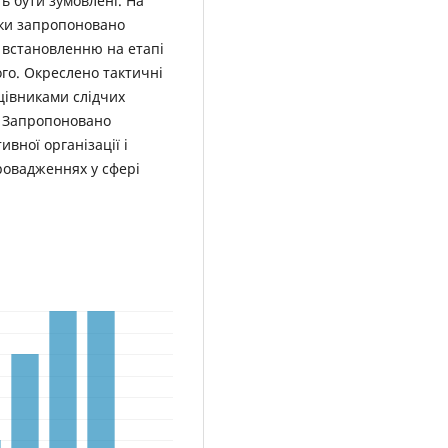
ь бути зумовлені. На
ики запропоновано
 встановленню на етапі
го. Окреслено тактичні
цівниками слідчих
у. Запропоновано
вної організації і
ровадженнях у сфері