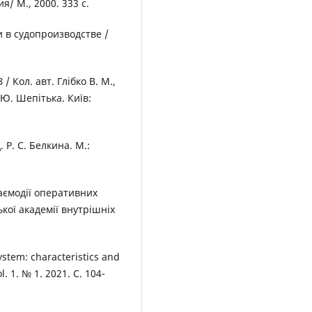
/ М., 2000. 333 с.
и в судопроизводстве /
 Кол. авт. Глібко В. М.,
. Ю. Шепітька. Київ:
 Р. С. Белкина. М.:
заємодії оперативних
ької академії внутрішніх
ystem: characteristics and
. 1. № 1. 2021. С. 104-