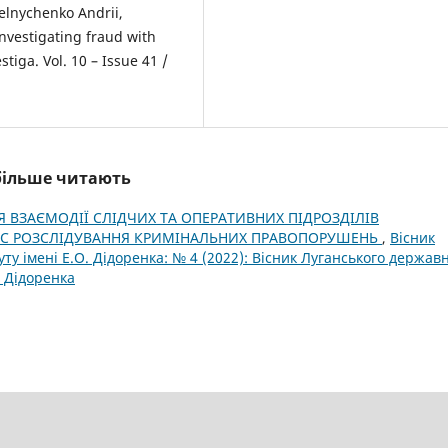
elnychenko Andrii,
 investigating fraud with
tiga. Vol. 10 – Issue 41 /
йбільше читають
 ВЗАЄМОДІЇ СЛІДЧИХ ТА ОПЕРАТИВНИХ ПІДРОЗДІЛІВ
 ЧАС РОЗСЛІДУВАННЯ КРИМІНАЛЬНИХ ПРАВОПОРУШЕНЬ
,
Вісник
ту імені Е.О. Дідоренка: № 4 (2022): Вісник Луганського держав
. Дідоренка