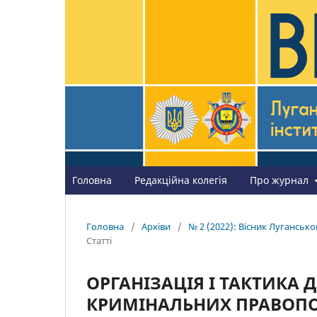
Головна
Редакційна колегія
Про журнал
Головна
/
Архіви
/
№ 2 (2022): Вісник Лугансько
Статті
ОРГАНІЗАЦІЯ І ТАКТИКА 
КРИМІНАЛЬНИХ ПРАВОПО