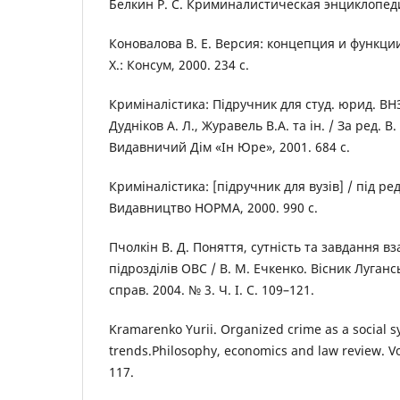
Белкин Р. С. Криминалистическая энциклопедия
Коновалова В. Е. Версия: концепция и функци
Х.: Консум, 2000. 234 с.
Криміналістика: Підручник для студ. юрид. ВНЗ /
Дудніков А. Л., Журавель В.А. та ін. / За ред. В
Видавничий Дім «Ін Юре», 2001. 684 с.
Криміналістика: [підручник для вузів] / під ред.
Видавництво НОРМА, 2000. 990 с.
Пчолкін В. Д. Поняття, сутність та завдання в
підрозділів ОВС / В. М. Ечкенко. Вісник Луганс
справ. 2004. № 3. Ч. І. С. 109–121.
Kramarenkо Yurii. Оrganized crime as a social s
trends.Philosophy, economics and law review. Vol
117.