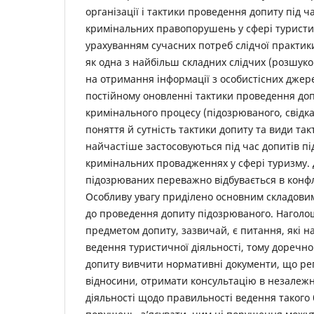
організації і тактики проведення допиту під ч
кримінальних правопорушень у сфері туристич
урахуванням сучасних потреб слідчої практик
як одна з найбільш складних слідчих (розшуко
на отримання інформації з особистісних джер
постійному оновленні тактики проведення доп
кримінального процесу (підозрюваного, свідка
поняття й сутність тактики допиту та види та
найчастіше застосовуються під час допитів п
кримінальних провадженнях у сфері туризму.
підозрюваних переважно відбувається в конфл
Особливу увагу приділено основним складови
до проведення допиту підозрюваного. Наголо
предметом допиту, зазвичай, є питання, які 
ведення туристичної діяльності, тому доречн
допиту вивчити нормативні документи, що ре
відносини, отримати консультацію в незалежни
діяльності щодо правильності ведення такого 