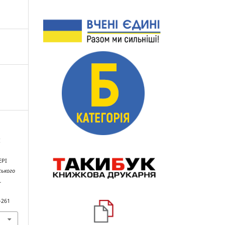
І
ЕРІ
ського
.
-261