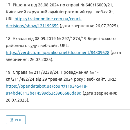
17. Рішення від 26.08.2024 по справі № 640/16009/21,
Київський окружний адміністративний суд : веб-сайт.
URL:
https://zakononline.com.ua/court-
decisions/show/121199659
(дата звернення: 26.07.2025).
18. Ухвала від 08.09.2019 № 297/1874/19 Берегівського
районного суду : веб-сайт. URL:
https://verdictum.ligazakon.net/document/84309628
(дата
звернення: 26.07.2025).
19. Справа № 211/3238/24. Провадження № 1-
кп/211/482/24 від 29 травня 2024 року : веб- сайт. URL:
https://opendatabot.ua/court/119345418-
814bd40113be14599d53c3906686da8d
(дата звернення:
26.07.2025).
PDF