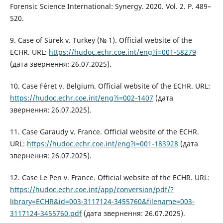
Forensic Science International: Synergy. 2020. Vol. 2. P. 489–
520.
9. Сase of Sürek v. Turkey (№ 1). Оfficial website of the
ECHR. URL:
https://hudoc.echr.coe.int/eng?i=001-58279
(дата звернення: 26.07.2025).
10. Case Féret v. Belgium. Оfficial website of the ECHR. URL:
https://hudoc.echr.coe.int/eng?i=002-1407
(дата
звернення: 26.07.2025).
11. Case Garaudy v. France. Оfficial website of the ECHR.
URL:
https://hudoc.echr.coe.int/eng?i=001-183928
(дата
звернення: 26.07.2025).
12. Case Le Pen v. France. Оfficial website of the ECHR. URL:
https://hudoc.echr.coe.int/app/conversion/pdf/?
library=ECHR&id=003-3117124-3455760&filename=003-
3117124-3455760.pdf
(дата звернення: 26.07.2025).