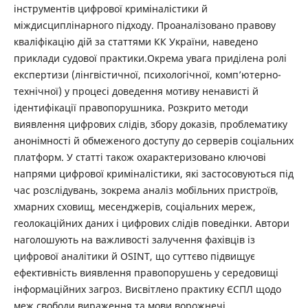
інструментів цифрової криміналістики й
міждисциплінарного підходу. Проаналізовано правову
кваліфікацію дій за статтями КК України, наведено
приклади судової практики.Окрема увага приділена ролі
експертизи (лінгвістичної, психологічної, комп’ютерно-
технічної) у процесі доведення мотиву ненависті й
ідентифікації правопорушника. Розкрито методи
виявлення цифрових слідів, збору доказів, проблематику
анонімності й обмеженого доступу до серверів соціальних
платформ. У статті також охарактеризовано ключові
напрями цифрової криміналістики, які застосовуються під
час розслідувань, зокрема аналіз мобільних пристроїв,
хмарних сховищ, месенджерів, соціальних мереж,
геолокаційних даних і цифрових слідів поведінки. Автори
наголошують на важливості залучення фахівців із
цифрової аналітики й OSINT, що суттєво підвищує
ефективність виявлення правопорушень у середовищі
інформаційних загроз. Висвітлено практику ЄСПЛ щодо
меж свободи вираження та мови ворожнечі.