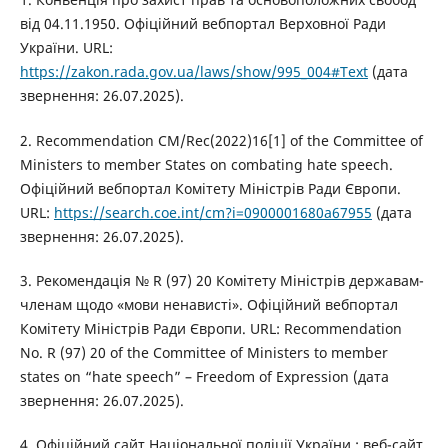
від 04.11.1950. Офіційний вебпортал Верховної Ради
України. URL:
https://zakon.rada.gov.ua/laws/show/995_004#Text
(дата
звернення: 26.07.2025).
2. Recommendation CM/Rec(2022)16[1] of the Committee of
Ministers to member States on combating hate speech.
Офіційний вебпортал Комітету Міністрів Ради Європи.
URL:
https://search.coe.int/cm?i=0900001680a67955
(дата
звернення: 26.07.2025).
3. Рекомендація № R (97) 20 Комітету Міністрів державам-
членам щодо «мови ненависті». Офіційний вебпортал
Комітету Міністрів Ради Європи. URL: Recommendation
No. R (97) 20 of the Committee of Ministers to member
states on “hate speech” – Freedom of Expression (дата
звернення: 26.07.2025).
4. Офіційний сайт Національної поліції України : веб-сайт.