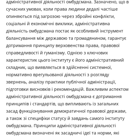
адміністративної діяльності омбудсмана. Зазначено, що в
сучасних умовах, коли права людини дедалі частіше
опиняються під загрозою через збройні конфлікти,
соціальні й економічні виклики, адміністративна
діяльність омбудсмана постає як особливий інструмент
балансування між державою та громадянином, гарантує
дотримання принципу верховенства права, правової
справедливості й гуманізму. Однією з ключових
характеристик цього інституту є його адміністративний
складник, що виявляється в здійсненні системної,
нормативно врегульованої діяльності з розгляду
звернень, аналізу практики публічної адміністрації,
підготовки висновків і рекомендацій. Важливим аспектом
адміністративної діяльності омбудсмана є дотримання
принципів і стандартів, що випливають із загальних
засад функціонування демократичної правової держави,
а також зі специфіки статусу й завдань самого інституту
омбудсмана. Принципи адміністративної діяльності
омбудсмана визначені як засадничі ідеї та норми, які