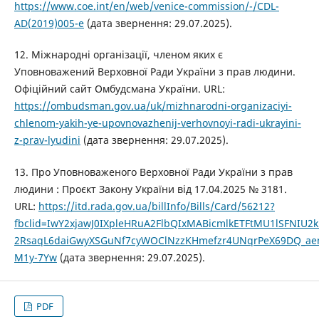
https://www.coe.int/en/web/venice-commission/-/CDL-
AD(2019)005-e
(дата звернення: 29.07.2025).
12. Міжнародні організації, членом яких є
Уповноважений Верховної Ради України з прав людини.
Офіційний сайт Омбудсмана України. URL:
https://ombudsman.gov.ua/uk/mizhnarodni-organizaciyi-
chlenom-yakih-ye-upovnovazhenij-verhovnoyi-radi-ukrayini-
z-prav-lyudini
(дата звернення: 29.07.2025).
13. Про Уповноваженого Верховної Ради України з прав
людини : Проєкт Закону України від 17.04.2025 № 3181.
URL:
https://itd.rada.gov.ua/billInfo/Bills/Card/56212?
fbclid=IwY2xjawJ0IXpleHRuA2FlbQIxMABicmlkETFtMU1lSFNIU2
2RsaqL6daiGwyXSGuNf7cyWOClNzzKHmefzr4UNqrPeX69DQ_aem_
M1y-7Yw
(дата звернення: 29.07.2025).
PDF