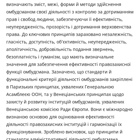
визначають зміст, межі, форми й методи здійснення
омбудсманом своєї діяльності з контролю за дотриманням
прав і свобод людини, забезпечуючи її ефективність,
неупередженість, прозорість і дотримання верховенства
права. До ключових принципів зараховано незалежність,
гласність, доступність, об’єктивність, неупередженість,
аполітичність, добровільність подання звернень,
безоплатність і гуманізм, що мають визначальне
значення для забезпечення ефективності правозахисної
функції омбудсмана. Зазначено, що стандарти й
функціональні критерії діяльності омбудсманів закріплені
в Паризьких принципах, ухвалених Генеральною
Асамблеєю ООН, та у Венеціанських принципах щодо
захисту й розвитку інституцій омбудсманів, ухвалених
Венеціанською комісією Ради Європи. Вони є міжнародно
визнаною основою для оцінювання ефективності
діяльності правозахисних інституцій і гармонізації їх
функціонування. Зроблено висновок, що принципи й
стандарти адміністративної діяльності омбудсмана