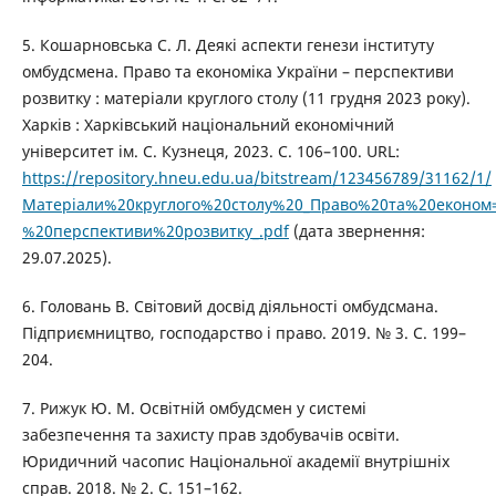
5. Кошарновська С. Л. Деякі аспекти генези інституту
омбудсмена. Право та економіка України – перспективи
розвитку : матеріали круглого столу (11 грудня 2023 року).
Харків : Харківський національний економічний
університет ім. С. Кузнеця, 2023. С. 106–100. URL:
https://repository.hneu.edu.ua/bitstream/123456789/31162/1/
Матеріали%20круглого%20столу%20_Право%20та%20економ
%20перспективи%20розвитку_.pdf
(дата звернення:
29.07.2025).
6. Головань В. Світовий досвід діяльності омбудсмана.
Підприємництво, господарство і право. 2019. № 3. С. 199–
204.
7. Рижук Ю. М. Освітній омбудсмен у системі
забезпечення та захисту прав здобувачів освіти.
Юридичний часопис Національної академії внутрішніх
справ. 2018. № 2. С. 151–162.