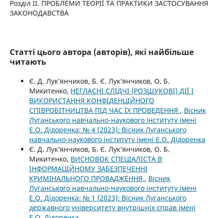
Розділ II. ПРОБЛЕМИ ТЕОРІЇ ТА ПРАКТИКИ ЗАСТОСУВАННЯ
ЗАКОНОДАВСТВА
Статті цього автора (авторів), які найбільше
читають
Є. Д. Лук’янчиков, Б. Є. Лук’янчиков, О. Б.
Микитенко,
НЕГЛАСНІ СЛІДЧІ (РОЗШУКОВІ) ДІЇ І
ВИКОРИСТАННЯ КОНФІДЕНЦІЙНОГО
СПІВРОБІТНИЦТВА ПІД ЧАС ЇХ ПРОВЕДЕННЯ
,
Вісник
Луганського навчально-наукового інституту імені
Е.О. Дідоренка: № 4 (2023): Вісник Луганського
навчально-наукового інституту імені Е.О. Дідоренка
Є. Д. Лук’янчиков, Б. Є. Лук’янчиков, О. Б.
Микитенко,
ВИСНОВОК СПЕЦІАЛІСТА В
ІНФОРМАЦІЙНОМУ ЗАБЕЗПЕЧЕННІ
КРИМІНАЛЬНОГО ПРОВАДЖЕННЯ
,
Вісник
Луганського навчально-наукового інституту імені
Е.О. Дідоренка: № 1 (2023): Вісник Луганського
державного університету внутрішніх справ імені
Е.О. Дідоренка