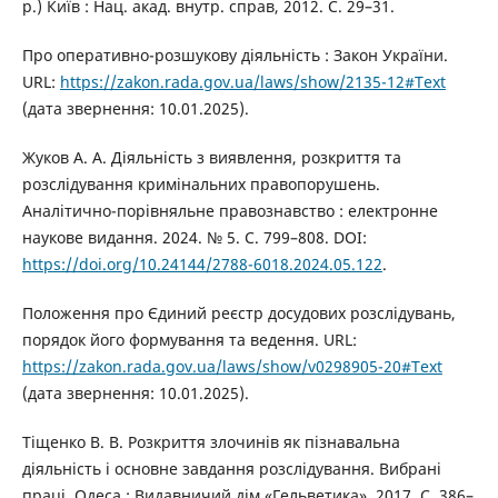
р.) Київ : Нац. акад. внутр. справ, 2012. С. 29–31.
Про оперативно-розшукову діяльність : Закон України.
URL:
https://zakon.rada.gov.ua/laws/show/2135-12#Text
(дата звернення: 10.01.2025).
Жуков А. А. Діяльність з виявлення, розкриття та
розслідування кримінальних правопорушень.
Аналітично-порівняльне правознавство : електронне
наукове видання. 2024. № 5. С. 799–808. DOI:
https://doi.org/10.24144/2788-6018.2024.05.122
.
Положення про Єдиний реєстр досудових розслідувань,
порядок його формування та ведення. URL:
https://zakon.rada.gov.ua/laws/show/v0298905-20#Text
(дата звернення: 10.01.2025).
Тіщенко В. В. Розкриття злочинів як пізнавальна
діяльність і основне завдання розслідування. Вибрані
праці. Одеса : Видавничий дім «Гельветика», 2017. C. 386–