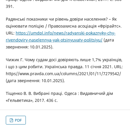
391.
Радянські показники чи рівень довіри населення? – Як
оцінювати поліцію / Правозахисна асоціація «Фрірайтс».
URL:
https://umdpl.info/news/radyanski-pokaznyky-chy-
rivendoviry-naselennya-yak-otsinyuvaty-politsiyu/
(дата
звернення: 10.01.2025).
Чижик Г. Чому судам досі довіряють лише 1,7% українців,
і що з цим робити. Українська правда. 11 січня 2021. URL:
https//www.pravda.com.ua/columns/2021/01/11/7279542/
(дата звернення: 10.01.2025).
Тіщенко В. В. Вибрані праці. Одеса : Видавничий дім
«Гельветика», 2017. 436 с.
PDF