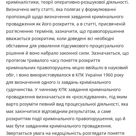
криміналістики, теорії оперативно-розшукової діяльності.
Визначено мету статті, яка полягає у формулюванні
пропозицій щодо визначення завдання кримінального
провадження як його розкриття, а в статті, присвяченій
роз’ясненню термінів, зазначити, що правопорушення
вважається розкритим, коли доведені всі необхідні
обставини для ухвалення підсумкового процесуального
рішення й воно набрало законної сили. Зазначається, що
протягом тривалого часу поняття розкриття
кримінальних правопорушень міцно ввійшло в науковий
обіг, і воно використовувалося в КПК України 1960 року
для визначення одного із завдань кримінального
судочинства. У чинному КПК завдання кримінального
провадження визначається як «розслідування», під яким
варто розуміти певний вид процесуальної діяльності, яка
має закінчитися відповідним результатом, а саме
розкриттям події кримінального правопорушення, що й
має бути завданням кримінального провадження.
Звертається увага на недоцільність розглядати поняття