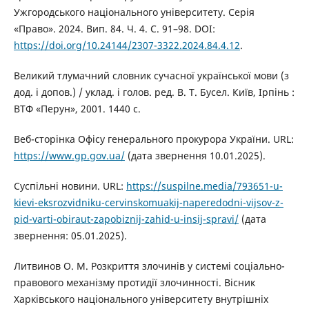
Ужгородського національного університету. Серія
«Право». 2024. Вип. 84. Ч. 4. С. 91–98. DOI:
https://doi.org/10.24144/2307-3322.2024.84.4.12
.
Великий тлумачний словник сучасної української мови (з
дод. і допов.) / уклад. і голов. ред. В. Т. Бусел. Київ, Ірпінь :
ВТФ «Перун», 2001. 1440 с.
Веб-сторінка Офісу генерального прокурора України. URL:
https://www.gp.gov.ua/
(дата звернення 10.01.2025).
Суспільні новини. URL:
https://suspilne.media/793651-u-
kievi-eksrozvidniku-cervinskomuakij-naperedodni-vijsov-z-
pid-varti-obiraut-zapobiznij-zahid-u-insij-spravi/
(дата
звернення: 05.01.2025).
Литвинов О. М. Розкриття злочинів у системі соціально-
правового механізму протидії злочинності. Вісник
Харківського національного університету внутрішніх