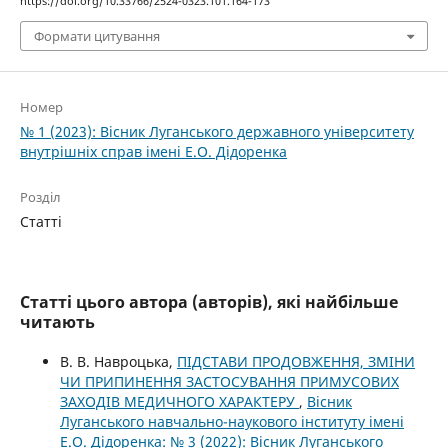
https://doi.org/10.33766/2524-0323.101.164-173
Формати цитування
Номер
№ 1 (2023): Вісник Луганського державного університету
внутрішніх справ імені Е.О. Дідоренка
Розділ
Статті
Статті цього автора (авторів), які найбільше
читають
В. В. Навроцька,
ПІДСТАВИ ПРОДОВЖЕННЯ, ЗМІНИ
ЧИ ПРИПИНЕННЯ ЗАСТОСУВАННЯ ПРИМУСОВИХ
ЗАХОДІВ МЕДИЧНОГО ХАРАКТЕРУ
,
Вісник
Луганського навчально-наукового інституту імені
Е.О. Дідоренка: № 3 (2022): Вісник Луганського