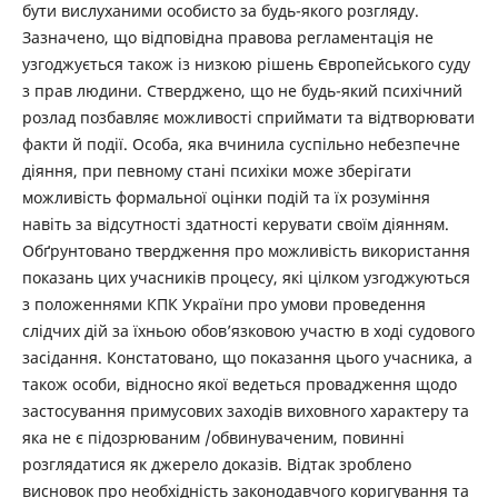
бути вислуханими особисто за будь-якого розгляду.
Зазначено, що відповідна правова регламентація не
узгоджується також із низкою рішень Європейського суду
з прав людини. Стверджено, що не будь-який психічний
розлад позбавляє можливості сприймати та відтворювати
факти й події. Особа, яка вчинила суспільно небезпечне
діяння, при певному стані психіки може зберігати
можливість формальної оцінки подій та їх розуміння
навіть за відсутності здатності керувати своїм діянням.
Обґрунтовано твердження про можливість використання
показань цих учасників процесу, які цілком узгоджуються
з положеннями КПК України про умови проведення
слідчих дій за їхньою обов’язковою участю в ході судового
засідання. Констатовано, що показання цього учасника, а
також особи, відносно якої ведеться провадження щодо
застосування примусових заходів виховного характеру та
яка не є підозрюваним /обвинуваченим, повинні
розглядатися як джерело доказів. Відтак зроблено
висновок про необхідність законодавчого коригування та