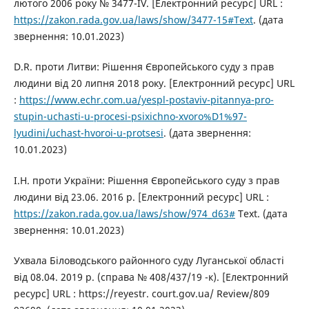
лютого 2006 року № 3477-IV. [Електронний ресурс] URL :
https://zakon.rada.gov.ua/laws/show/3477-15#Text
. (дата
звернення: 10.01.2023)
D.R. проти Литви: Рішення Європейського суду з прав
людини від 20 липня 2018 року. [Електронний ресурс] URL
:
https://www.echr.com.ua/yespl-postaviv-pitannya-pro-
stupin-uchasti-u-procesi-psixichno-xvoro%D1%97-
lyudini/uchast-hvoroi-u-protsesi
. (дата звернення:
10.01.2023)
І.Н. проти України: Рішення Європейського суду з прав
людини від 23.06. 2016 р. [Електронний ресурс] URL :
https://zakon.rada.gov.ua/laws/show/974_d63#
Text. (дата
звернення: 10.01.2023)
Ухвала Біловодського районного суду Луганської області
від 08.04. 2019 р. (справа № 408/437/19 -к). [Електронний
ресурс] URL : https://reyestr. court.gov.ua/ Review/809