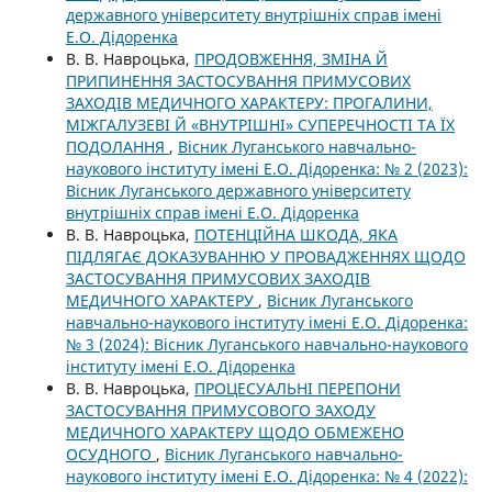
державного університету внутрішніх справ імені
Е.О. Дідоренка
В. В. Навроцька,
ПРОДОВЖЕННЯ, ЗМІНА Й
ПРИПИНЕННЯ ЗАСТОСУВАННЯ ПРИМУСОВИХ
ЗАХОДІВ МЕДИЧНОГО ХАРАКТЕРУ: ПРОГАЛИНИ,
МІЖГАЛУЗЕВІ Й «ВНУТРІШНІ» СУПЕРЕЧНОСТІ ТА ЇХ
ПОДОЛАННЯ
,
Вісник Луганського навчально-
наукового інституту імені Е.О. Дідоренка: № 2 (2023):
Вісник Луганського державного університету
внутрішніх справ імені Е.О. Дідоренка
В. В. Навроцька,
ПОТЕНЦІЙНА ШКОДА, ЯКА
ПІДЛЯГАЄ ДОКАЗУВАННЮ У ПРОВАДЖЕННЯХ ЩОДО
ЗАСТОСУВАННЯ ПРИМУСОВИХ ЗАХОДІВ
МЕДИЧНОГО ХАРАКТЕРУ
,
Вісник Луганського
навчально-наукового інституту імені Е.О. Дідоренка:
№ 3 (2024): Вісник Луганського навчально-наукового
інституту імені Е.О. Дідоренка
В. В. Навроцька,
ПРОЦЕСУАЛЬНІ ПЕРЕПОНИ
ЗАСТОСУВАННЯ ПРИМУСОВОГО ЗАХОДУ
МЕДИЧНОГО ХАРАКТЕРУ ЩОДО ОБМЕЖЕНО
ОСУДНОГО
,
Вісник Луганського навчально-
наукового інституту імені Е.О. Дідоренка: № 4 (2022):