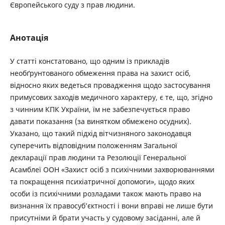
Європейського суду з прав людини.
Анотація
У статті констатовано, що одним із прикладів
необґрунтованого обмеження права на захист осіб,
відносно яких ведеться провадження щодо застосування
примусових заходів медичного характеру, є те, що, згідно
з чинним КПК України, їм не забезпечується право
давати показання (за винятком обмежено осудних).
Указано, що такий підхід вітчизняного законодавця
суперечить відповідним положенням Загальної
декларації прав людини та Резолюції Генеральної
Асамблеї ООН «Захист осіб з психічними захворюваннями
та покращення психіатричної допомоги», щодо яких
особи із психічними розладами також мають право на
визнання їх правосуб’єктності і вони вправі не лише бути
присутніми й брати участь у судовому засіданні, але й