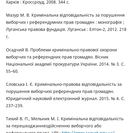
Харків : Кроссроуд, 2008. 344 с.
Мазур М. В. Кримінальна відповідальність за порушення
виборчих і референдумних прав громадян : монографія ;
Луганська правова фундація. Луганськ : Елтон-2, 2012. 218
с.
Осадчий В. Проблеми кримінально-правової охорони
виборчих та референдних прав громадян. Вісник
Національної академії прокуратури України. 2014. № 3. С.
55–60.
Словська І. Є. Кримінально-правова відповідальність за
порушення виборчихі референдних прав громадян.
Юридичний науковий електронний журнал. 2015. № 4. С.
237–239.
Тихий В. П., Мельник М. І. Кримінальна відповідальність
за перешкоджанняздійсненню виборчого або
референдного права. URL:
http://www.scourt.gov.ua/