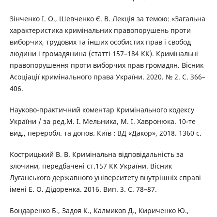
Зінченко І. О., Шевченко Є. В. Лекція за темою: «Загальна
характеристика кримінальних правопорушень проти
виборчих, трудових та інших особистих прав і свобод
людини і громадянина (статті 157–184 КК). Кримінальні
правопорушення проти виборчих прав громадян. Вісник
Асоціації кримінального права України. 2020. № 2. С. 366–
406.
Науково-практичний коментар Кримінального кодексу
України / за ред.М. І. Мельника, М. І. Хавронюка. 10-те
вид., переробл. та допов. Київ : ВД «Дакор», 2018. 1360 с.
Кострицький В. В. Кримінальна відповідальність за
злочини, передбачені ст.157 КК України. Вісник
Луганського державного університету внутрішніх справі
імені Е. О. Дідоренка. 2016. Вип. 3. С. 78–87.
Бондаренко Б., Задоя К., Калмиков Д., Кириченко Ю.,