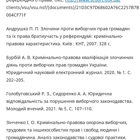
clients/vsu/vsu.nsf/(documents)/21D3C97D68602A76C2257B7B
004CF71F
Андрушко П. П. Злочини проти виборчих прав громадян
та їх права братиучасть у референдумі: кримінально-
правова характеристика. Київ : КНТ, 2007. 328 с.
Бурбій А. В. Кримінально-правова кваліфікація злочинних
діянь проти виборчих прав громадян України.
Юридичний науковий електронний журнал. 2020. № 1. С.
202–205.
Голобутовський Р. З., Сидоренко А. А. Юридична
відповідальність за порушення виборчого законодавства.
Молодий вчений. 2021. № 5. С. 107–110.
Зінченко І. О. Кримінально-правова охорона виборчих,
трудових та іншихособистих прав і свобод людини і
громадянина. Аналіз законодавства і судової практики.