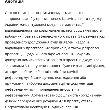
Анотація
Статтю присвячено критичному осмисленню
запропонованої у проєкті нового Кримінального кодексу
України концептуальної моделі регламентації
відповідальності за кримінальні правопорушення проти
виборчих прав та референдумного права. За результатом
проведеного дослідження були виявлені недоліки
відповідних проєктованих приписів, а також розроблені
пропозиції щодо їхнього вдосконалення. Зокрема,
доведено помилковість втіленого в проєкті підходу, коли
злочинами 3-го ступеня тяжкості були визнані такі діяння,
як «зрив роботи виборчої комісії чи комісії з
референдуму» й «знищення, пошкодження або
приховання виборчої документації чи документації
референдуму після проведення виборів чи
референдуму». Аргументовано доцільність «об’єднання»
деяких передбачених розділом 4.10 проєкту статей.
Обґрунтовано необхідність удосконалення