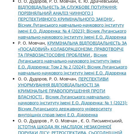
О. О. Дудоров, Р. О. Мовчан, Є. Ю. Драчевський,
ВІДПОВІДАЛЬНІСТЬ ЗА СЛУЖБОВЕ ПОТУРАННЯ:
ПОРІВНЯЛЬНИЙ АНАЛІЗ ЧИННОГО І
ПЕРСПЕКТИВНОГО КРИМІНАЛЬНОГО ЗАКОНУ
,
Вісник Луганського навчально-наукового інституту
імені Е.О. Дідоренка: № 4 (2023): Вісник Луганського
навчально-наукового інституту імені Е.О. Дідоренка
Р. О. Мовчан,
КРИМІНАЛЬНА ВІДПОВІДАЛЬНІСТЬ ЗА
«ПОСАДОВИЙ» КОЛАБОРАЦІОНІЗМ: ПРАВОТВОРЧІ
ТА ПРАВОЗАСТОСОВНІ ПРОБЛЕМИ
,
Вісник
Луганського навчально-наукового інституту імені
Е.О. Дідоренка: Том 2 № 2 (2024): Вісник Луганського
навчально-наукового інституту імені Е.О. Дідоренка
О. О. Дудоров, Р. О. Мовчан,
ПЕРСПЕКТИВИ
УНОРМУВАННЯ ВІДПОВІДАЛЬНОСТІ ЗА
КРИМІНАЛЬНІ ПРАВОПОРУШЕННЯ ПРОТИ
ВЛАСНОСТІ
,
Вісник Луганського навчально-
наукового інституту імені Е.О. Дідоренка: № 1 (2023):
Вісник Луганського державного університету
внутрішніх справ імені Е.О. Дідоренка
О. О. Дудоров , Р. О. Мовчан , Є. О. Письменський,
ІСТОТНА ШКОДА ЯК НАСЛІДОК НЕЗАКОННОЇ
ПОРУБКИ ЛІСУ: РЕТРОСПЕКТИВА, СЬОГОДНІШНІЙ