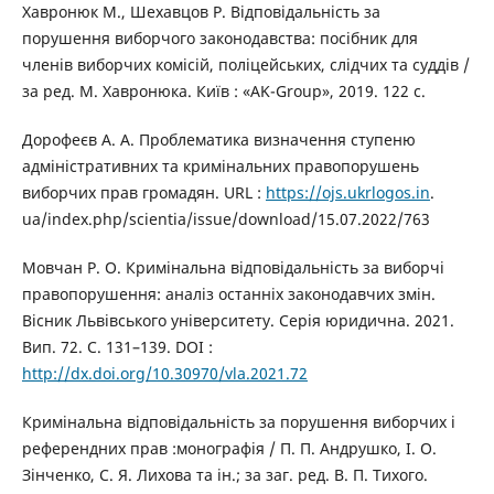
Хавронюк М., Шехавцов Р. Відповідальність за
порушення виборчого законодавства: посібник для
членів виборчих комісій, поліцейських, слідчих та суддів /
за ред. М. Хавронюка. Київ : «AK-Group», 2019. 122 с.
Дорофеєв А. А. Проблематика визначення ступеню
адміністративних та кримінальних правопорушень
виборчих прав громадян. URL :
https://ojs.ukrlogos.in
.
ua/index.php/scientia/issue/download/15.07.2022/763
Мовчан Р. О. Кримінальна відповідальність за виборчі
правопорушення: аналіз останніх законодавчих змін.
Вісник Львівського університету. Серія юридична. 2021.
Вип. 72. С. 131–139. DOI :
http://dx.doi.org/10.30970/vla.2021.72
Кримінальна відповідальність за порушення виборчих і
референдних прав :монографія / П. П. Андрушко, І. О.
Зінченко, С. Я. Лихова та ін.; за заг. ред. В. П. Тихого.