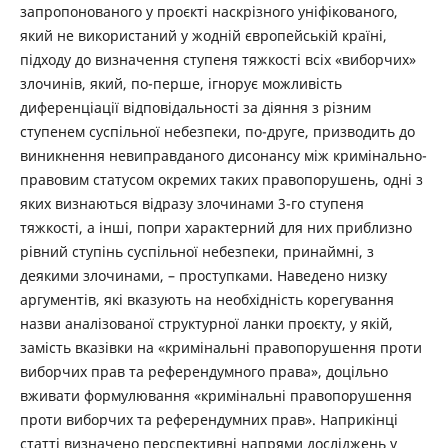
запропонованого у проєкті наскрізного уніфікованого,
який не використаний у жодній європейській країні,
підходу до визначення ступеня тяжкості всіх «виборчих»
злочинів, який, по-перше, ігнорує можливість
диференціації відповідальності за діяння з різним
ступенем суспільної небезпеки, по-друге, призводить до
виникнення невиправданого дисонансу між кримінально-
правовим статусом окремих таких правопорушень, одні з
яких визнаються відразу злочинами 3-го ступеня
тяжкості, а інші, попри характерний для них приблизно
рівний ступінь суспільної небезпеки, принаймні, з
деякими злочинами, – проступками. Наведено низку
аргументів, які вказують на необхідність корегування
назви аналізованої структурної ланки проєкту, у якій,
замість вказівки на «кримінальні правопорушення проти
виборчих прав та референдумного права», доцільно
вживати формулювання «кримінальні правопорушення
проти виборчих та референдумних прав». Наприкінці
статті визначено перспективні напрями досліджень у