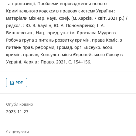
та пропозиції. Проблеми впровадження нового
Кримінального кодексу в правову систему України :
матеріали міжнар. наук. конф. (м. Харків, 7 квіт. 2021 р.) /
редкол. : Ю. В. Баулін, Ю. А. Пономаренко, І. А.
Вишневська ; Нац. юрид. ун-т ім. Ярослава Мудрого,
Робоча група з питань розвитку кримін. права Коміс. з
питань прав. реформи, Громад. орг. «Всеукр. асоц.
кримін. права», Консульт. місія Європейського Союзу в
Україні. Харків : Право, 2021. С. 154–156.
PDF
Опубліковано
2023-11-23
Як цитувати