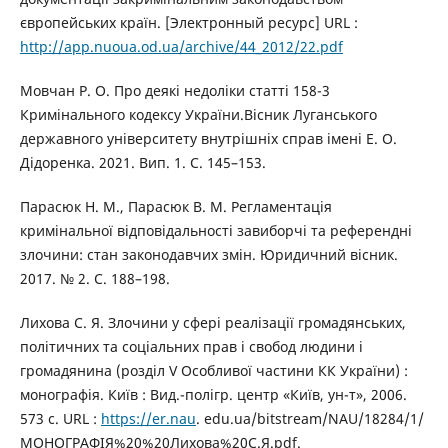
європейських країн. [Электронный ресурс] URL :
http://app.nuoua.od.ua/archive/44_2012/22.pdf
Мовчан Р. О. Про деякі недоліки статті 158-3
Кримінального кодексу України.Вісник Луганського
державного університету внутрішніх справ імені Е. О.
Дідоренка. 2021. Вип. 1. С. 145–153.
Парасюк Н. М., Парасюк В. М. Регламентація
кримінальної відповідальності завиборчі та референдні
злочини: стан законодавчих змін. Юридичний вісник.
2017. № 2. С. 188–198.
Лихова С. Я. Злочини у сфері реалізації громадянських,
політичних та соціальних прав і свобод людини і
громадянина (розділ V Особливої частини КК України) :
монографія. Київ : Вид.-полігр. центр «Київ, ун-т», 2006.
573 с. URL :
https://er.nau
. edu.ua/bitstream/NAU/18284/1/
МОНОГРАФІЯ%20%20Лихова%20С.Я.pdf.