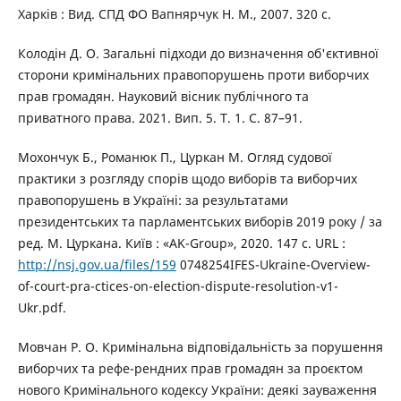
Харків : Вид. СПД ФО Вапнярчук H. М., 2007. 320 с.
Колодін Д. О. Загальні підходи до визначення об'єктивної
сторони кримінальних правопорушень проти виборчих
прав громадян. Науковий вісник публічного та
приватного права. 2021. Вип. 5. Т. 1. С. 87–91.
Мохончук Б., Романюк П., Цуркан М. Огляд судової
практики з розгляду спорів щодо виборів та виборчих
правопорушень в Україні: за результатами
президентських та парламентських виборів 2019 року / за
ред. М. Цуркана. Київ : «AK-Group», 2020. 147 c. URL :
http://nsj.gov.ua/files/159
0748254IFES-Ukraine-Overview-
of-court-pra-ctices-on-election-dispute-resolution-v1-
Ukr.pdf.
Мовчан Р. О. Кримінальна відповідальність за порушення
виборчих та рефе-рендних прав громадян за проєктом
нового Кримінального кодексу України: деякі зауваження