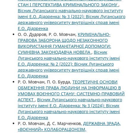
СТАН І ПЕРСПЕКТИВА КРИМІНАЛЬНОГО ЗАКОНУ
,
Вісник Луганського навчально-наукового інституту
імені Е.О. Дідоренка: № 3 (2022): Вісник Луганського
державного університету внутрішніх справ імені
Е.О. Дідоренка
О. О. Дудоров, Р. О. Мовчан,
КРИМІНАЛЬНО-
ПРАВОВА ЗАБОРОНА ЩОДО НЕЗАКОННОГО
ВИКОРИСТАННЯ ГУМАНІТАРНОЇ ДОПОМОГИ:
СУМНІВНА ЗАКОНОДАВЧА НОВЕЛА
,
Вісник
Луганського навчально-наукового інституту імені
Е.О. Дідоренка: № 2 (2022): Вісник Луганського
державного університету внутрішніх справ імені
Е.О. Дідоренка
Р. О. Мовчан, П. О. Бурда,
ТЕОРЕТИЧНІ ОСНОВИ
ОБМЕЖЕННЯ ПРАВА ЛЮДИНИ НА ІНФОРМАЦІЮ В
УМОВАХ ВОЄННОГО СТАНУ: СИСТЕМНО-ПРАВОВИЙ
АСПЕКТ
,
Вісник Луганського навчально-наукового
інституту імені Е.О. Дідоренка: № 3 (2024): Вісник
Луганського навчально-наукового інституту імені
Е.О. Дідоренка
Р. О. Мовчан, Д. С. Марченков,
ДЕРЖАВНА ЗРАДА,
«ВОЄННИЙ» КОЛАБОРАЦІОНІЗМ,