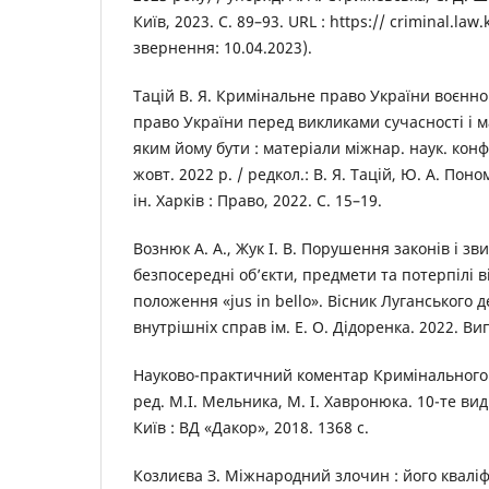
Київ, 2023. С. 89–93. URL : https:// criminal.la
звернення: 10.04.2023).
Тацій В. Я. Кримінальне право України воєнно
право України перед викликами сучасності і ма
яким йому бути : матеріали міжнар. наук. конфе
жовт. 2022 р. / редкол.: В. Я. Тацій, Ю. А. Пон
ін. Харків : Право, 2022. С. 15–19.
Вознюк А. А., Жук І. В. Порушення законів і зви
безпосередні об’єкти, предмети та потерпілі в
положення «jus in bello». Вісник Луганського 
внутрішніх справ ім. Е. О. Дідоренка. 2022. Вип.
Науково-практичний коментар Кримінального к
ред. М.І. Мельника, М. І. Хавронюка. 10-те вид
Київ : ВД «Дакор», 2018. 1368 с.
Козлиєва З. Міжнародний злочин : його кваліфі