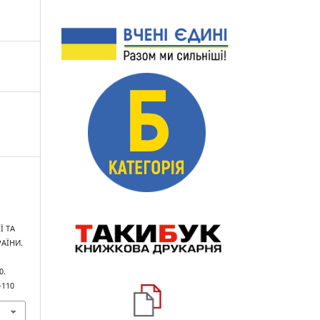
Ї ТА
АЇНИ.
0.
-110