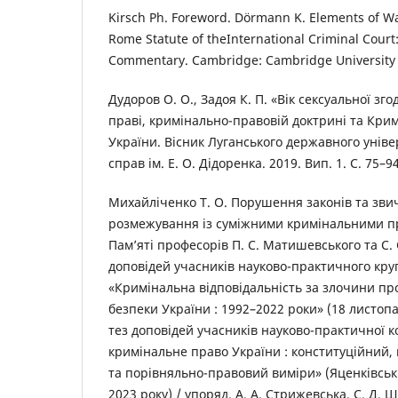
Kirsch Ph. Foreword. Dörmann K. Elements of W
Rome Statute of theInternational Criminal Court
Commentary. Cambridge: Cambridge University Pr
Дудоров О. О., Задоя К. П. «Вік сексуальної зг
праві, кримінально-правовій доктрині та Кри
України. Вісник Луганського державного уніве
справ ім. Е. О. Дідоренка. 2019. Вип. 1. С. 75–94
Михайліченко Т. О. Порушення законів та звич
розмежування із суміжними кримінальними 
Пам’яті професорів П. С. Матишевського та С. С
доповідей учасників науково-практичного круг
«Кримінальна відповідальність за злочини пр
безпеки України : 1992–2022 роки» (18 листопад
тез доповідей учасників науково-практичної 
кримінальне право України : конституційний
та порівняльно-правовий виміри» (Яценківськ
2023 року) / упоряд. А. А. Стрижевська, С. Д. Ш