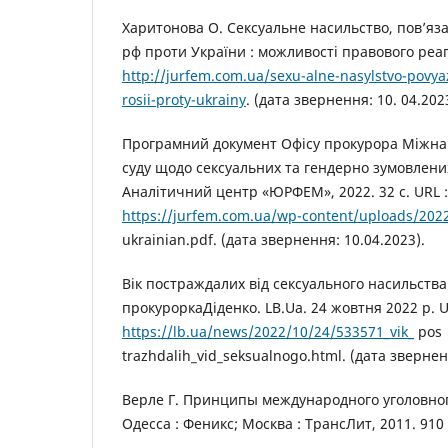
Харитонова О. Cексуальне насильство, пов’язан
рф проти України : можливості правового реаг
http://jurfem.com.ua/sexu-alne-nasylstvo-povyaz
rosii-proty-ukrainy
. (дата звернення: 10. 04.202
Програмний документ Офісу прокурора Міжна
суду щодо сексуальних та гендерно зумовлених
Аналітичний центр «ЮРФЕМ», 2022. 32 с. URL :
https://jurfem.com.ua/wp-content/uploads/202
ukrainian.pdf. (дата звернення: 10.04.2023).
Вік постраждалих від сексуального насильства –
прокуроркаДіденко. LB.Ua. 24 жовтня 2022 р. U
https://lb.ua/news/2022/10/24/533571_vik_
pos
trazhdalih_vid_seksualnogo.html. (дата звернен
Верле Г. Принципы международного уголовног
Одесса : Феникс; Москва : ТрансЛит, 2011. 910 