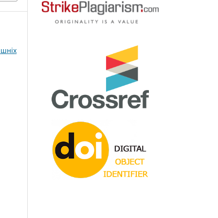
ішніх