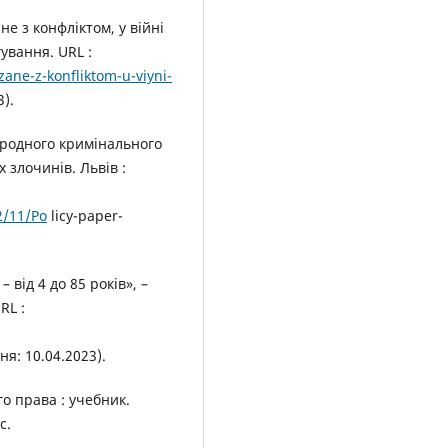
е з конфліктом, у війні
ування. URL :
ane-z-konfliktom-u-viyni-
3).
родного кримінального
 злочинів. Львів :
2/11/Po
licy-paper-
 від 4 до 85 років», –
RL :
ня: 10.04.2023).
о права : учебник.
с.