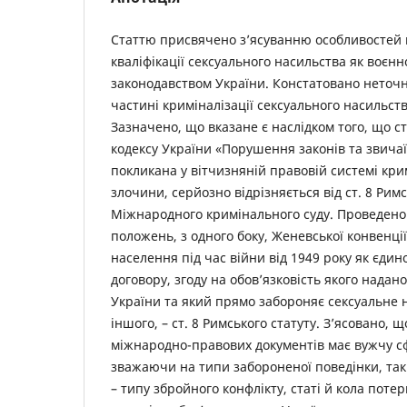
Статтю присвячено з’ясуванню особливостей к
кваліфікації сексуального насильства як воєнн
законодавством України. Констатовано неточн
частині криміналізації сексуального насильст
Зазначено, що вказане є наслідком того, що с
кодексу України «Порушення законів та звичаї
покликана у вітчизняній правовій системі кри
злочини, серйозно відрізняється від ст. 8 Римс
Міжнародного кримінального суду. Проведено
положень, з одного боку, Женевської конвенці
населення під час війни від 1949 року як єди
договору, згоду на обов’язковість якого нада
України та який прямо забороняє сексуальне н
іншого, – ст. 8 Римського статуту. З’ясовано, 
міжнародно-правових документів має вужчу с
зважаючи на типи забороненої поведінки, так
– типу збройного конфлікту, статі й кола поте