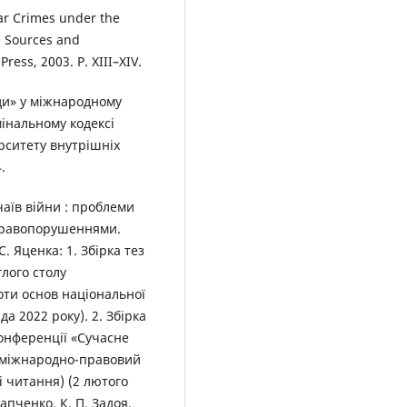
ar Crimes under the
: Sources and
ess, 2003. P. XIII–XIV.
оди» у міжнародному
мінальному кодексі
рситету внутрішніх
.
аїв війни : проблеми
правопорушеннями.
. Яценка: 1. Збірка тез
лого столу
оти основ національної
а 2022 року). 2. Збірка
конференції «Сучасне
, міжнародно-правовий
і читання) (2 лютого
апченко, К. П. Задоя.