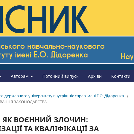
Авторам
Поточний випуск
Архіви
Контакти
го державного університету внутрішніх справ імені Е.О. Дідоренка
/
ОСУВАННЯ ЗАКОНОДАВСТВА
О ЯК ВОЄННИЙ ЗЛОЧИН:
АЦІЇ ТА КВАЛІФІКАЦІЇ ЗА