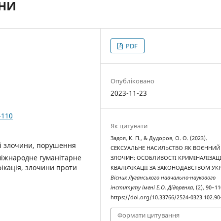
ЇНИ
PDF
Опубліковано
2023-11-23
-110
Як цитувати
Задоя, К. П., & Дудоров, О. О. (2023).
ні злочини, порушення
СЕКСУАЛЬНЕ НАСИЛЬСТВО ЯК ВОЄННИЙ
 міжнародне гуманітарне
ЗЛОЧИН: ОСОБЛИВОСТІ КРИМІНАЛІЗАЦІ
фікація, злочини проти
КВАЛІФІКАЦІЇ ЗА ЗАКОНОДАВСТВОМ УКР
Вісник Луганського навчально-наукового
інституту імені Е.О. Дідоренка
, (2), 90–11
https://doi.org/10.33766/2524-0323.102.90
Формати цитування