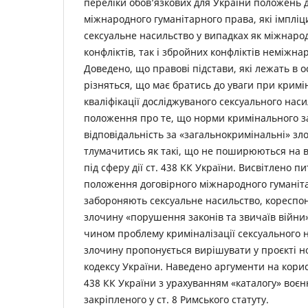
переліки обов’язкових для України положень 
міжнародного гуманітарного права, які імплі
сексуальне насильство у випадках як міжнаро
конфліктів, так і збройних конфліктів неміжна
Доведено, що правові підстави, які лежать в о
різняться, що має братись до уваги при крим
кваліфікації досліджуваного сексуального нас
положення про те, що норми кримінального з
відповідальність за «загальнокримінальні» з
тлумачитись як такі, що не поширюються на в
під сферу дії ст. 438 КК України. Висвітлено 
положення договірного міжнародного гуманіт
забороняють сексуальне насильство, кореспо
злочину «порушення законів та звичаїв війни
чином проблему криміналізації сексуального 
злочину пропонується вирішувати у проєкті н
кодексу України. Наведено аргументи на корис
438 КК України з урахуванням «каталогу» воєн
закріпленого у ст. 8 Римського статуту.