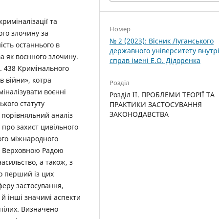
риміналізації та
Номер
ого злочину за
№ 2 (2023): Вісник Луганського
ість останнього в
державного університету внутр
ва як воєнного злочину.
справ імені Е.О. Дідоренка
т. 438 Кримінального
в війни», котра
Розділ
міналізувати воєнні
Розділ II. ПРОБЛЕМИ ТЕОРІЇ ТА
ького статуту
ПРАКТИКИ ЗАСТОСУВАННЯ
ЗАКОНОДАВСТВА
 порівняльний аналіз
ї про захист цивільного
ного міжнародного
но Верховною Радою
асильство, а також, з
що перший із цих
феру застосування,
 й інші значимі аспекти
рпілих. Визначено