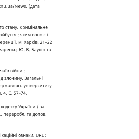
w.knu.ua/News. (дата
го стану. Кримінальне
йбуття : яким воно є і
ренції, м. Харків, 21–22
омаренко, Ю. В. Баулін та
чаїв війни :
ід злочину. Загальні
державного університету
 4. С. 57–74.
одексу України / за
., переробл. та допов.
каційні ознаки. URL :