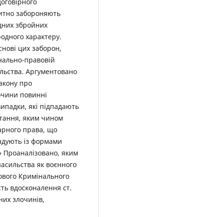
договірного
цитно забороняють
дних збройних
родного характеру.
снові цих заборон,
інально-правовій
ильства. Аргументовано
акону про
лочини повинні
ипадки, які підпадають
питання, яким чином
арного права, що
ндують із формами
» Проаналізовано, яким
насильства як воєнного
ового Кримінального
ть вдосконалення ст.
них злочинів,