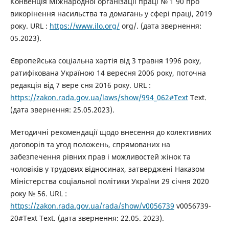
Конвенція Міжнародної організації праці № 1 90 про
викорінення насильства та домагань у сфері праці, 2019
року. URL :
https://www.ilo.org/
org/. (дата звернення:
05.2023).
Європейська соціальна хартія від 3 травня 1996 року,
ратифікована Україною 14 вересня 2006 року, поточна
редакція від 7 вере сня 2016 року. URL :
https://zakon.rada.gov.ua/laws/show/994_062#Text
Text.
(дата звернення: 25.05.2023).
Методичні рекомендації щодо внесення до колективних
договорів та угод положень, спрямованих на
забезпечення рівних прав і можливостей жінок та
чоловіків у трудових відносинах, затверджені Наказом
Міністерства соціальної політики України 29 січня 2020
року № 56. URL :
https://zakon.rada.gov.ua/rada/show/v0056739
v0056739-
20#Text Text. (дата звернення: 22.05. 2023).