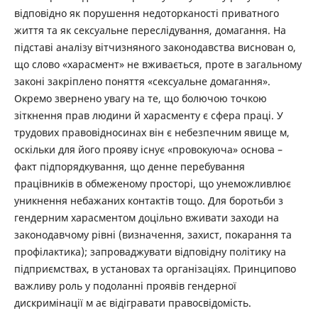
відповідно як порушення недоторканості приватного
життя та як сексуальне переслідування, домагання. На
підставі аналізу вітчизняного законодавства виснован о,
що слово «харасмент» не вживається, проте в загальному
законі закріплено поняття «сексуальне домагання».
Окремо звернено увагу на те, що болючою точкою
зіткнення прав людини й харасменту є сфера праці. У
трудових правовідносинах він є небезпечним явище м,
оскільки для його прояву існує «провокуюча» основа –
факт підпорядкування, що денне перебування
працівників в обмеженому просторі, що унеможливлює
уникнення небажаних контактів тощо. Для боротьби з
гендерним харасментом доцільно вживати заходи на
законодавчому рівні (визначення, захист, покарання та
профілактика); запроваджувати відповідну політику на
підприємствах, в установах та організаціях. Принципово
важливу роль у подоланні проявів гендерної
дискримінації м ає відігравати правосвідомість.