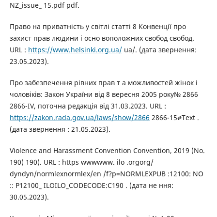
NZ_issue_ 15.pdf pdf.
Право на приватність у світлі статті 8 Конвенції про
захист прав людини і осно воположних свобод свобод.
URL :
https://www.helsinki.org.ua/
ua/. (дата звернення:
23.05.2023).
Про забезпечення рівних прав т а можливостей жінок і
чоловіків: Закон України від 8 вересня 2005 року№ 2866
2866-IV, поточна редакція від 31.03.2023. URL :
https://zakon.rada.gov.ua/laws/show/2866
2866-15#Text .
(дата звернення : 21.05.2023).
Violence and Harassment Convention Convention, 2019 (No.
190) 190). URL : https wwwwww. ilo .orgorg/
dyndyn/normlexnormlex/en /f?p=NORMLEXPUB :12100: NO
:: P12100_ ILOILO_CODECODE:C190 . (дата не ння:
30.05.2023).