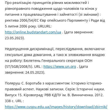
Про реалізацію принципів рівних можливостей і
рівноправного поводження щодо чоловіків та жінок у
питання х працевлаштування і зайнятості (зі змінами) :
ректива 2006/54/ЄС Євр опейського Парламенту і Ради від
5 липня 2006 року. URLURL:
http://online.budstandart.com/ua
. (дата звернення:
23.05.2023).
Недопущення дискримінації, переслідування, включаючи
сексуальні дома домагання, а тако ж зловживання владою
на роботу: Бюлетень Генерального секретаря ООН
(ST/SGB/2008/5). URL :
https://www.un.org
. (дата
звернення: 24.05.2023).
Поляруш С. Боротьба з харассментом: історико історико-
правовий аспект. Наукові записки. Серія: Історичні науки.
Випуск 15. Кіровоград: РВВ КДПУ ім. В. Винниченка. 2012.
338 с. URL :
https://www.cuspu.edu.ua/images/history/download/zbirnik/