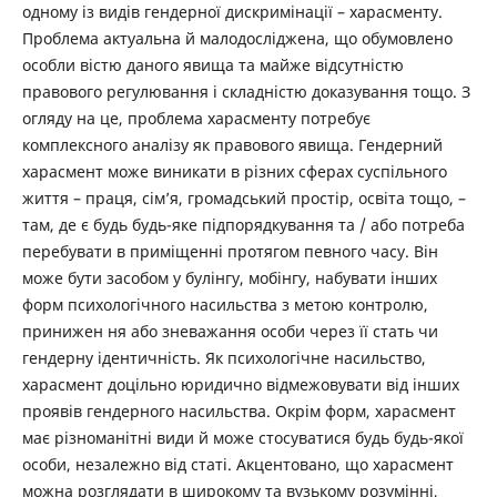
одному із видів гендерної дискримінації – харасменту.
Проблема актуальна й малодосліджена, що обумовлено
особли вістю даного явища та майже відсутністю
правового регулювання і складністю доказування тощо. З
огляду на це, проблема харасменту потребує
комплексного аналізу як правового явища. Гендерний
харасмент може виникати в різних сферах суспільного
життя – праця, сім’я, громадський простір, освіта тощо, –
там, де є будь будь-яке підпорядкування та / або потреба
перебувати в приміщенні протягом певного часу. Він
може бути засобом у булінгу, мобінгу, набувати інших
форм психологічного насильства з метою контролю,
принижен ня або зневажання особи через її стать чи
гендерну ідентичність. Як психологічне насильство,
харасмент доцільно юридично відмежовувати від інших
проявів гендерного насильства. Окрім форм, харасмент
має різноманітні види й може стосуватися будь будь-якої
особи, незалежно від статі. Акцентовано, що харасмент
можна розглядати в широкому та вузькому розумінні,