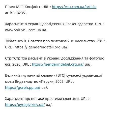
Пірен М. І. Конфлікт. URL :
https://esu.com.ua/article
article-3235 .
Харасмент в Україні: дослідження і законодавство. URL :
www.vsirivni. com.ua ua.
Зубатенко В. Нотатки про психологічне насильство. 2017.
URL : https:// genderindetail.org.ua/.
СтрітСтрітха расмент в Україні: дослідження та фотопро
єкт. 2020. URL :
https://genderindetail.org.ua/
ua/.
Великий тлумачний словник (ВТС) сучасної української
мови Видавництво «Перун», 2005. URL :
https://goroh.pp.ua/
ua/.
Харасмент що це таке простими слов ами. URL :
https://pyrogiv.kiev.ua/
ua/.