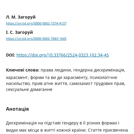
Л. М. Загоруй
https://orcid.org/0000-0002-7374-4137
І. С. Загоруй
https://orcid.org/0000-0002-7043-1645
DOI:
https://doi.org/10.33766/2524-0323.102.34-45
Ключові слова:
права людини, гендерна дискримінація,
харасмент, форми та ви ди харасменту, психологічне
насильство, прив атне життя, самозахист трудових прав,
сексуальне домагання
Анотація
Дискримінація на підставі гендеру в її різних формах і
видах має місце в житті кожної країни. Стаття присвячена