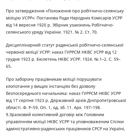
Про затвердження «Положення про робітничо-селянську
міліцію УСРР»: Постанова Ради Народних Комісарів УСРР
від 14 вересня 1920 р. Збірник узаконень Робітничо-
селянського уряду України. 1921. № 2. Ст. 70.
Дисциплінарний статут радянської робітничо-селянської
червоної міліції УСРР: наказ ГУРРСМ НКВС УСРР від 12
грудня 1923 р. Бюлетень НКВС УСРР. 1924. № 1–2. С. 59–
65.
Про заборону працівникам міліції порушувати
клопотання у вищих інстанціях без дозволу
безпосереднього начальника: наказ ГУРРСМ НКВС УСРР
від 17 серпня 1923 р. Державний архів Дніпропетровської
області. Ф. Р–59. Оп. 1, од. зб. 11. Арк. 197–198.
9.Зразковий колективний договір між Головним
управлінням міліції НКВС УСРР та уповноваженим Спілки
адміністративно-радянських працівників СРСР на Україні,