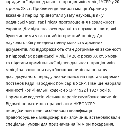
юридичної відповідальності працівників міліції УСРР у 20-
х роках ХХ ст. Проблеми діяльності міліції України у
вказаний період привертали увагу науковців як у
радянські часи, так і після проголошення незалежності
України. Досліджено законодавчі та підзаконні акти, які
були чинними у вказаний історичний період. До
наукового обігу введено певну кількість архівних
документів, які відображають стан дотримання законності
в підрозділах радянської міліції у 20-х роках ХХ ст. Умови
та підстави кримінальної відповідальності працівників
міліції за вчинення службових злочинів на початку
досліджуваного періоду визначались на підставі окремих
постанов Ради Народних Комісарів УСРР. Пізніше набрали
чинності кримінальні кодекси УСРР 1922 і 1927 років.
Норми цих кодексів містили перелік службових злочинів.
Відомчі нормативно-правові акти НКВС УСРР
передбачали певні особливості кваліфікації
правопорушень міліціонерів як злочинів, встановлювали
спеціальні умови для призначення їм міри покарання.