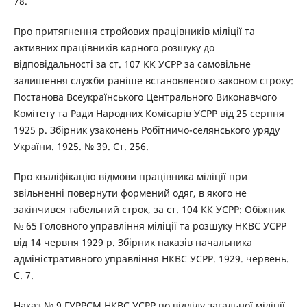
78.
Про притягнення стройових працівників міліції та
активних працівників карного розшуку до
відповідальності за ст. 107 КК УСРР за самовільне
залишення служби раніше встановленого законом строку:
Постанова Всеукраїнського Центрального Виконавчого
Комітету та Ради Народних Комісарів УСРР від 25 серпня
1925 р. Збірник узаконень Робітничо-селянського уряду
України. 1925. № 39. Ст. 256.
Про кваліфікацію відмови працівника міліції при
звільненні повернути формений одяг, в якого не
закінчився табельний строк, за ст. 104 КК УСРР: Обіжник
№ 65 Головного управління міліції та розшуку НКВС УСРР
від 14 червня 1929 р. Збірник наказів начальника
адміністративного управління НКВС УСРР. 1929. червень.
С. 7.
Наказ № 9 ГУРРСМ НКВС УСРР по відділу загальної міліції