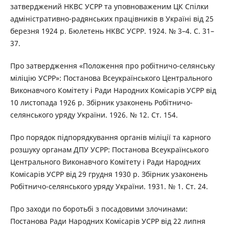
затверджений НКВС УСРР та уповноваженим ЦК Спілки
адміністративно-радянських працівників в Україні від 25
березня 1924 р. Бюлетень НКВС УСРР. 1924. № 3–4. С. 31–
37.
Про затвердження «Положення про робітничо-селянську
міліцію УСРР»: Постанова Всеукраїнського Центрального
Виконавчого Комітету і Ради Народних Комісарів УСРР від
10 листопада 1926 р. Збірник узаконень Робітничо-
селянського уряду України. 1926. № 12. Ст. 154.
Про порядок підпорядкування органів міліції та карного
розшуку органам ДПУ УСРР: Постанова Всеукраїнського
Центрального Виконавчого Комітету і Ради Народних
Комісарів УСРР від 29 грудня 1930 р. Збірник узаконень
Робітничо-селянського уряду України. 1931. № 1. Ст. 24.
Про заходи по боротьбі з посадовими злочинами:
Постанова Ради Народних Комісарів УСРР від 22 липня