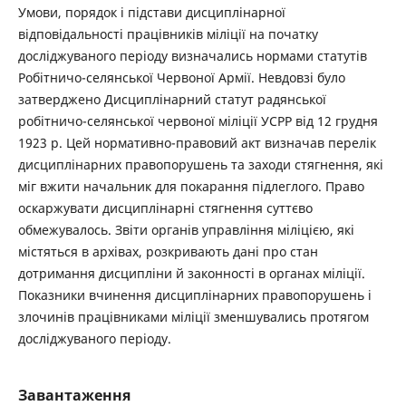
Умови, порядок і підстави дисциплінарної
відповідальності працівників міліції на початку
досліджуваного періоду визначались нормами статутів
Робітничо-селянської Червоної Армії. Невдовзі було
затверджено Дисциплінарний статут радянської
робітничо-селянської червоної міліції УСРР від 12 грудня
1923 р. Цей нормативно-правовий акт визначав перелік
дисциплінарних правопорушень та заходи стягнення, які
міг вжити начальник для покарання підлеглого. Право
оскаржувати дисциплінарні стягнення суттєво
обмежувалось. Звіти органів управління міліцією, які
містяться в архівах, розкривають дані про стан
дотримання дисципліни й законності в органах міліції.
Показники вчинення дисциплінарних правопорушень і
злочинів працівниками міліції зменшувались протягом
досліджуваного періоду.
Завантаження