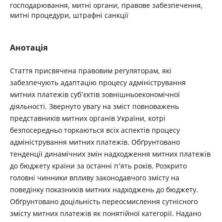
господарювання, митні органи, правове забезпечення,
митні процедури, штрафні санкції
Анотація
Стаття присвячена правовим регуляторам, які
забезпечують адаптацію процесу адміністрування
митних платежів суб’єктів зовнішньоекономічної
діяльності. Звернуто увагу на зміст повноважень
представників митних органів України, котрі
безпосередньо торкаються всіх аспектів процесу
адміністрування митних платежів. Обґрунтовано
тенденції динамічних змін надходження митних платежів
до бюджету країни за останні п’ять років. Розкрито
головні чинники впливу законодавчого змісту на
поведінку показників митних надходжень до бюджету.
Обґрунтовано доцільність переосмислення сутнісного
змісту митних платежів як понятійної категорії. Надано