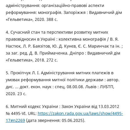
адміністрування: організаційно-правові аспекти
реформування: монографія. Запоріжжя : Видавничий дім
«Гельветика», 2020. 388 с.
4. Сучасний стан та перспективи розвитку митних
правовідносин в Україні : колективна монографія / В. Я.
Настюк, Л. Р. Баязітов, Ю. Д. Кунєв, Є. С. Маринчак та ін. ;
за заг. ред. Д. В. Приймаченка. Дніпро : Видавничий дім
«Гельветика», 2018. 272 с.
5. Прокіпчук Л. І. Адміністрування митних платежів в
умовах реформування митної політики держави : автор.
дис. ... докт. екон. наук : спец. 08.00.08. Львів : ЛУБТП,
2020. 23 с.
6. Митний кодекс України : Закон України від 13.03.2012
№ 4495-VI. URL:
https://zakon.rada.gov.ua/laws/show/4495-
17#n2269
(дата звернення: 05.06.2025).