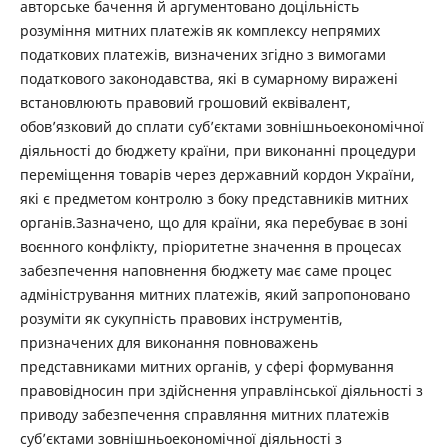
авторське бачення й аргументовано доцільність
розуміння митних платежів як комплексу непрямих
податкових платежів, визначених згідно з вимогами
податкового законодавства, які в сумарному виражені
встановлюють правовий грошовий еквівалент,
обов’язковий до сплати суб’єктами зовнішньоекономічної
діяльності до бюджету країни, при виконанні процедури
переміщення товарів через державний кордон України,
які є предметом контролю з боку представників митних
органів.Зазначено, що для країни, яка перебуває в зоні
воєнного конфлікту, пріоритетне значення в процесах
забезпечення наповнення бюджету має саме процес
адміністрування митних платежів, який запропоновано
розуміти як сукупність правових інструментів,
призначених для виконання повноважень
представниками митних органів, у сфері формування
правовідносин при здійснення управлінської діяльності з
приводу забезпечення справляння митних платежів
суб’єктами зовнішньоекономічної діяльності з