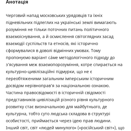
Анотація
Черговий напад московських урядовців та їхніх
підневільних підлеглих на українські землі вимагають
розуміння не тільки поточних питань політичного
взаємоіснування, а й осмислення світоглядних засад
взаємодії суспільств та етносів, які історично
сформувалися в доволі відмінних умовах. Тому
пропонуємо варіант сáме методологічного підходу до
з’ясування меж взаємопорозуміння, котре спирається на
культурно-цивілізаційні підмурки, що не є
переобтяженими загальним імперським історичним
досвідом нерівноправ’я за національною ознакою.
Частина правосвідомості в історичній свідомості
представників цивілізацій різного рівня культурного
розвитку стає визначальною для майбутнього, де
культурна, тобто суто людська складова в структурі
особистості, приймається через ідею прав людини.
Інший світ, світ «людей минулого» («російський світ»), що