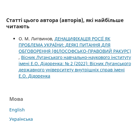
Статті цього автора (авторів), які найбільше
читають
О. М. Литвинов,
ДЕНАЦИФІКАЦІЯ РОСІЇ ЯК
ПРОБЛЕМА УКРАЇНИ: ДЕЯКІ ПИТАННЯ ДЛЯ
ОБГОВОРЕННЯ (ФІЛОСОФСЬКО-ПРАВОВИЙ РАКУРС)
,
Вісник Луганського навчально-наукового інституту
імені Е.О. Дідоренка: № 2 (2022): Вісник Луганського
державного університету внутрішніх справ імені
Е.О. Дідоренка
Мова
English
Українська