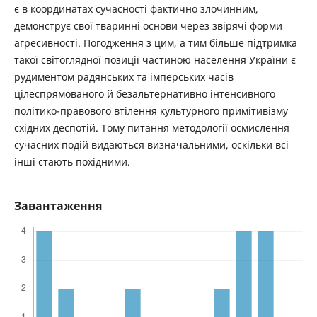
є в координатах сучасності фактично злочинним,
демонструє свої тваринні основи через звірячі форми
агресивності. Погодження з цим, а тим більше підтримка
такої світоглядної позиції частиною населення України є
рудиментом радянських та імперських часів
цілеспрямованого й безальтернативно інтенсивного
політико-правового втілення культурного примітивізму
східних деспотій. Тому питання методології осмислення
сучасних подій видаються визначальними, оскільки всі
інші стають похідними.
Завантаження