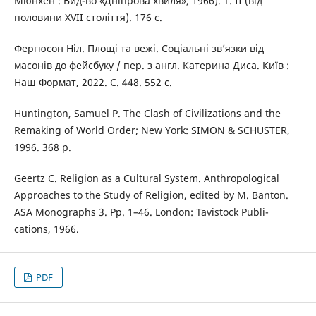
Мюнхен : Вид-во «Дніпрова хвиля», 1966). Т. ІІ (від
половини ХVІІ століття). 176 c.
Фергюсон Ніл. Площі та вежі. Соціальні зв’язки від
масонів до фейсбуку / пер. з англ. Катерина Диса. Київ :
Наш Формат, 2022. С. 448. 552 с.
Huntington, Samuel P. The Clash of Civilizations and the
Remaking of World Order; New York: SIMON & SCHUSTER,
1996. 368 p.
Geertz С. Religion as a Cultural System. Anthropological
Approaches to the Study of Religion, edited by M. Banton.
ASA Monographs 3. Pp. 1–46. London: Tavistock Publi-
cations, 1966.
PDF