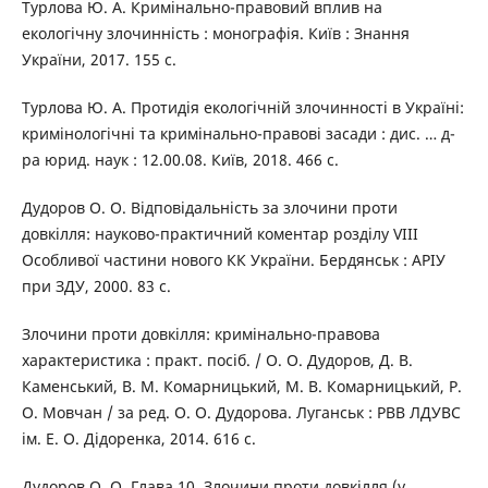
Турлова Ю. А. Кримінально-правовий вплив на
екологічну злочинність : монографія. Київ : Знання
України, 2017. 155 с.
Турлова Ю. А. Протидія екологічній злочинності в Україні:
кримінологічні та кримінально-правові засади : дис. … д-
ра юрид. наук : 12.00.08. Київ, 2018. 466 с.
Дудоров О. О. Відповідальність за злочини проти
довкілля: науково-практичний коментар розділу VIII
Особливої частини нового КК України. Бердянськ : АРІУ
при ЗДУ, 2000. 83 с.
Злочини проти довкілля: кримінально-правова
характеристика : практ. посіб. / О. О. Дудоров, Д. В.
Каменський, В. М. Комарницький, М. В. Комарницький, Р.
О. Мовчан / за ред. О. О. Дудорова. Луганськ : РВВ ЛДУВС
ім. Е. О. Дідоренка, 2014. 616 с.
Дудоров О. О. Глава 10. Злочини проти довкілля (у