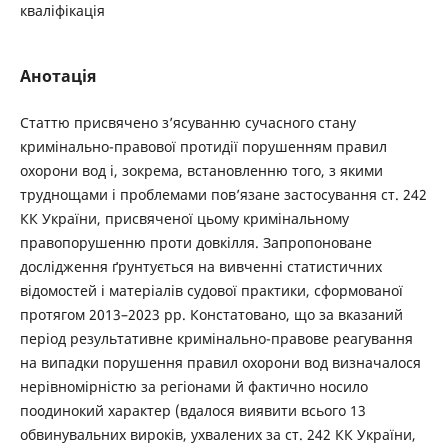
кваліфікація
Анотація
Статтю присвячено з’ясуванню сучасного стану
кримінально-правової протидії порушенням правил
охорони вод і, зокрема, встановленню того, з якими
труднощами і проблемами пов’язане застосування ст. 242
КК України, присвяченої цьому кримінальному
правопорушенню проти довкілля. Запропоноване
дослідження ґрунтується на вивченні статистичних
відомостей і матеріалів судової практики, сформованої
протягом 2013–2023 рр. Констатовано, що за вказаний
період результативне кримінально-правове реагування
на випадки порушення правил охорони вод визначалося
нерівномірністю за регіонами й фактично носило
поодинокий характер (вдалося виявити всього 13
обвинувальних вироків, ухвалених за ст. 242 КК України,