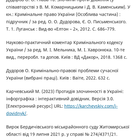
співавторстві з В. М. Комарницьким і Д. В. Каменським). У
кн.: Кримінальне право України (Особлива частина) :
підручник / за ред. О. О. Дудорова, Є. О. Письменського.
Т. 1. Луганськ : Вид-во «Елтон – 2», 2012. С. 686–779.
Науково-практичний коментар Кримінального кодексу
України / за ред. М. І. Мельника, М. І. Хавронюка. 10-те
вид., переробл. та допов. Київ : ВД «Дакор», 2018. 1368 с.
Дудоров О. Кримінально-правові проблеми сучасної
України (вибрані праці). Київ : Ваіте, 2022. 632 с.
Карчевський М. (2023) Протидія злочинності в Україні:
інфорграфіка : інтерактивний довідник. Версія 3.0.
[Електронний ресурс] URL:
https://karchevskiy.com/i-
dovidnyk/
.
Вирок Бердичівського міськрайонного суду Житомирської
області від 19 липня 2021 р. у справі № 274/4371/21.