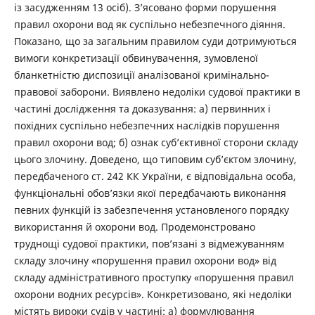
із засудженням 13 осіб). З’ясовано форми порушення
правил охорони вод як суспільно небезпечного діяння.
Показано, що за загальним правилом суди дотримуються
вимоги конкретизації обвинувачення, зумовленої
бланкетністю диспозиції аналізованої кримінально-
правової заборони. Виявлено недоліки судової практики в
частині дослідження та доказування: а) первинних і
похідних суспільно небезпечних наслідків порушення
правил охорони вод; б) ознак суб’єктивної сторони складу
цього злочину. Доведено, що типовим суб’єктом злочину,
передбаченого ст. 242 КК України, є відповідальна особа,
функціональні обов’язки якої передбачають виконання
певних функцій із забезпечення установленого порядку
використання й охорони вод. Продемонстровано
труднощі судової практики, пов’язані з відмежуванням
складу злочину «порушення правил охорони вод» від
складу адміністративного проступку «порушення правил
охорони водних ресурсів». Конкретизовано, які недоліки
містять вироки судів у частині: а) формулювання