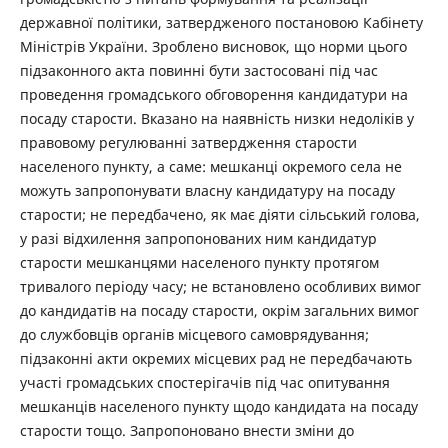
державної політики, затвердженого постановою Кабінету
Міністрів України. Зроблено висновок, що норми цього
підзаконного акта повинні бути застосовані під час
проведення громадського обговорення кандидатури на
посаду старости. Вказано на наявність низки недоліків у
правовому регулюванні затвердження старости
населеного пункту, а саме: мешканці окремого села не
можуть запропонувати власну кандидатуру на посаду
старости; не передбачено, як має діяти сільський голова,
у разі відхилення запропонованих ним кандидатур
старости мешканцями населеного пункту протягом
тривалого періоду часу; не встановлено особливих вимог
до кандидатів на посаду старости, окрім загальних вимог
до службовців органів місцевого самоврядування;
підзаконні акти окремих місцевих рад не передбачають
участі громадських спостерігачів під час опитування
мешканців населеного пункту щодо кандидата на посаду
старости тощо. Запропоновано внести зміни до