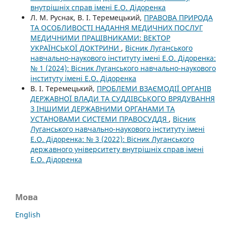
внутрішніх справ імені Е.О. Дідоренка
Л. М. Руснак, В. І. Теремецький,
ПРАВОВА ПРИРОДА
ТА ОСОБЛИВОСТІ НАДАННЯ МЕДИЧНИХ ПОСЛУГ
МЕДИЧНИМИ ПРАЦІВНИКАМИ: ВЕКТОР
УКРАЇНСЬКОЇ ДОКТРИНИ
,
Вісник Луганського
навчально-наукового інституту імені Е.О. Дідоренка:
№ 1 (2024): Вісник Луганського навчально-наукового
інституту імені Е.О. Дідоренка
В. І. Теремецький,
ПРОБЛЕМИ ВЗАЄМОДІЇ ОРГАНІВ
ДЕРЖАВНОЇ ВЛАДИ ТА СУДДІВСЬКОГО ВРЯДУВАННЯ
З ІНШИМИ ДЕРЖАВНИМИ ОРГАНАМИ ТА
УСТАНОВАМИ СИСТЕМИ ПРАВОСУДДЯ
,
Вісник
Луганського навчально-наукового інституту імені
Е.О. Дідоренка: № 3 (2022): Вісник Луганського
державного університету внутрішніх справ імені
Е.О. Дідоренка
Мова
English