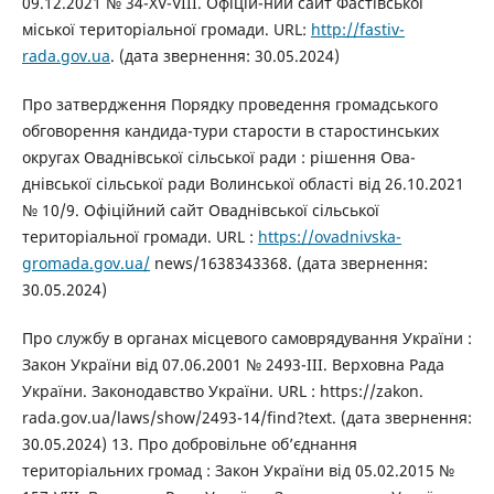
09.12.2021 № 34-ХV-VIII. Офіцій-ний сайт Фастівської
міської територіальної громади. URL:
http://fastiv-
rada.gov.ua
. (дата звернення: 30.05.2024)
Про затвердження Порядку проведення громадського
обговорення кандида-тури старости в старостинських
округах Оваднівської сільської ради : рішення Ова-
днівської сільської ради Волинської області від 26.10.2021
№ 10/9. Офіційний сайт Оваднівської сільської
територіальної громади. URL :
https://ovadnivska-
gromada.gov.ua/
news/1638343368. (дата звернення:
30.05.2024)
Про службу в органах місцевого самоврядування України :
Закон України від 07.06.2001 № 2493-ІII. Верховна Рада
України. Законодавство України. URL : https://zakon.
rada.gov.ua/laws/show/2493-14/find?text. (дата звернення:
30.05.2024) 13. Про добровільне об’єднання
територіальних громад : Закон України від 05.02.2015 №