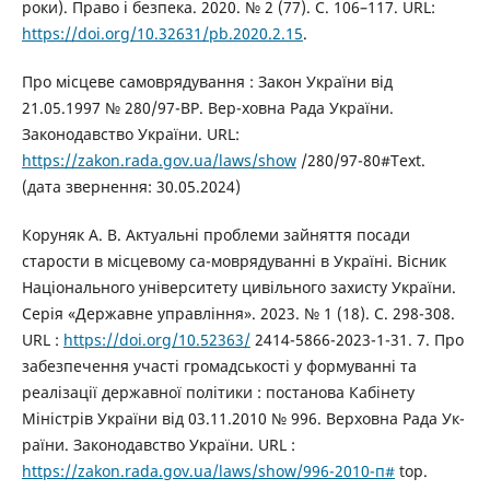
роки). Право і безпека. 2020. № 2 (77). С. 106–117. URL:
https://doi.org/10.32631/pb.2020.2.15
.
Про місцеве самоврядування : Закон України від
21.05.1997 № 280/97-ВР. Вер-ховна Рада України.
Законодавство України. URL:
https://zakon.rada.gov.ua/laws/show
/280/97-80#Text.
(дата звернення: 30.05.2024)
Коруняк А. В. Актуальні проблеми зайняття посади
старости в місцевому са-моврядуванні в Україні. Вісник
Національного університету цивільного захисту України.
Серія «Державне управління». 2023. № 1 (18). С. 298-308.
URL :
https://doi.org/10.52363/
2414-5866-2023-1-31. 7. Про
забезпечення участі громадськості у формуванні та
реалізації державної політики : постанова Кабінету
Міністрів України від 03.11.2010 № 996. Верховна Рада Ук-
раїни. Законодавство України. URL :
https://zakon.rada.gov.ua/laws/show/996-2010-п#
top.