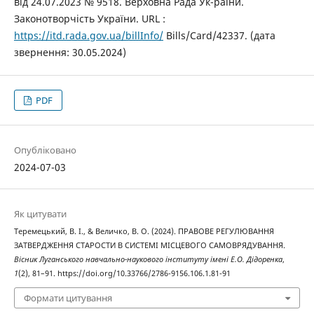
від 24.07.2023 № 9518. Верховна Рада Ук-раїни.
Законотворчість України. URL :
https://itd.rada.gov.ua/billInfo/
Bills/Card/42337. (дата
звернення: 30.05.2024)
PDF
Опубліковано
2024-07-03
Як цитувати
Теремецький, В. І., & Величко, В. О. (2024). ПРАВОВЕ РЕГУЛЮВАННЯ
ЗАТВЕРДЖЕННЯ СТАРОСТИ В СИСТЕМІ МІСЦЕВОГО САМОВРЯДУВАННЯ.
Вісник Луганського навчально-наукового інституту імені Е.О. Дідоренка
,
1
(2), 81–91. https://doi.org/10.33766/2786-9156.106.1.81-91
Формати цитування