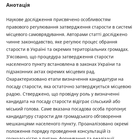
Анотація
Наукове дослідження присвячено особливостям
правового регулювання затвердження старости в системі
місцевого самоврядування. Авторами статті досліджено
чинне законодавство, яке регулює процес обрання
старости в Україні та окремих територіальних громадах.
З’ясовано, що процедура затвердження старости
населеного пункту встановлена в законах України та
підзаконних актах окремих місцевих рад.
Охарактеризовано етапи визначення кандидатури на
посаду старости, яка остаточно затверджується місцевою
радою. Стверджено, що провідну роль у визначенні
кандидата на посаду старости відіграє сільський або
міський голова. Саме вказана посадова особа пропонує
кандидатуру старости для громадського обговорення
мешканцями населеного пункту. Проаналізовано окремі
положення порядку проведення консультацій із
громадськістю з питань формування та реалізації