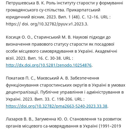
Петрушевська В. К. Роль інституту старости у формуванні
громадянського су-спільства. Прикарпатський
юридичний вісник. 2023. Вип. 1 (48). С. 12–16. URL :
https:// doi. org/10.32782/pyuv.v1.2023.3.
Косиця О. О., Старинський М. В. Наукові підходи до
визначення правового статусу старости як посадової
особи місцевого самоврядування в Україні. Академічні
візії. 2023. Вип. 16. С. 30-38. URL :
http://dx.doi.org/10.5281/zenodo.10254876
.
Покатаєв П. С., Маєвський А. В. Забезпечення
функціонування старостинських округів в Україні в умовах
децентралізації. Публічне управління і адміністрування в
Україні. 2023. Вип. 33. С. 198-206. URL :
https://doi.org/10.32782/pma2663-5240-2023.33.38
.
Лазарєв В. В., Загуменна Ю. О. Становлення та розвиток
органів місцевого са-моврядування в Україні (1991–2019