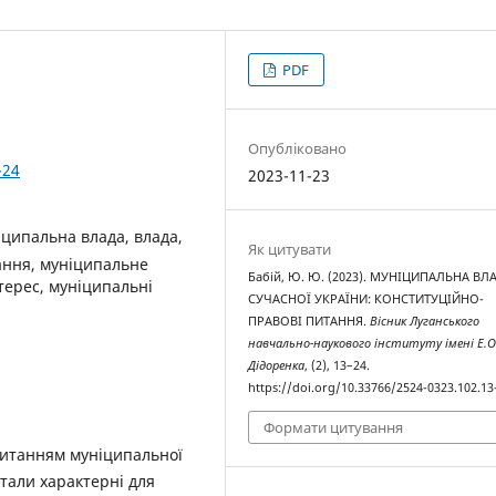
PDF
Опубліковано
-24
2023-11-23
ципальна влада, влада,
Як цитувати
ання, муніципальне
Бабій, Ю. Ю. (2023). МУНІЦИПАЛЬНА ВЛ
терес, муніципальні
СУЧАСНОЇ УКРАЇНИ: КОНСТИТУЦІЙНО-
ПРАВОВІ ПИТАННЯ.
Вісник Луганського
навчально-наукового інституту імені Е.О
Дідоренка
, (2), 13–24.
https://doi.org/10.33766/2524-0323.102.13
Формати цитування
питанням муніципальної
стали характерні для