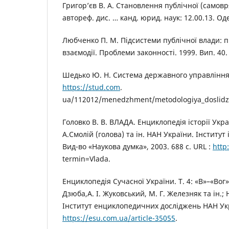
Григор’єв В. А. Становлення публічної (самовр
автореф. дис. … канд. юрид. наук: 12.00.13. Оде
Любченко П. М. Підсистеми публічної влади: 
взаємодії. Проблеми законності. 1999. Вип. 40. 
Шедько Ю. Н. Система державного управління.
https://stud.com
.
ua/112012/menedzhment/metodologiya_doslidzh
Головко В. В. ВЛАДА. Енциклопедія історії Україн
А.Смолій (голова) та ін. НАН України. Інститут і
Вид-во «Наукова думка», 2003. 688 с. URL :
http
termin=Vlada.
Енциклопедія Сучасної України. Т. 4: «В»–«Вог» /
Дзюба,А. І. Жуковський, М. Г. Железняк та ін.;
Інститут енциклопедичних досліджень НАН Укра
https://esu.com.ua/article-35055
.