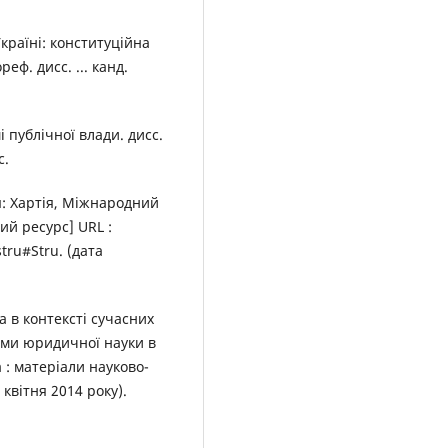
країні: конституційна
еф. дисс. ... канд.
 публічної влади. дисс.
с.
: Хартія, Міжнародний
ий ресурс] URL :
tru#Stru. (дата
а в контексті сучасних
еми юридичної науки в
 : матеріали науково-
квітня 2014 року).