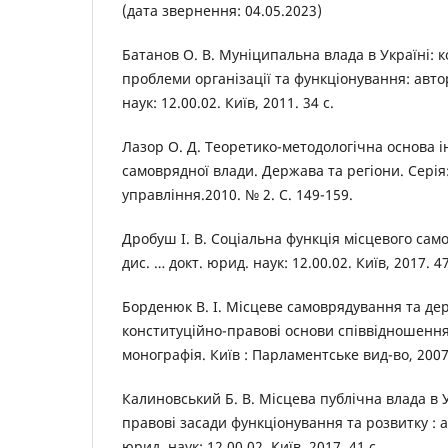
(дата звернення: 04.05.2023)
Батанов О. В. Муніципальна влада в Україні: 
проблеми організації та функціонування: автор
наук: 12.00.02. Київ, 2011. 34 с.
Лазор О. Д. Теоретико-методологічна основа і
самоврядної влади. Держава та регіони. Сері
управління.2010. № 2. C. 149-159.
Дробуш І. В. Соціальна функція місцевого сам
дис. … докт. юрид. наук: 12.00.02. Київ, 2017. 47
Борденюк В. І. Місцеве самоврядування та де
конституційно-правові основи співвідношення 
монографія. Київ : Парламентське вид-во, 2007.
Калиновський Б. В. Місцева публічна влада в У
правові засади функціонування та розвитку : ав
юрид. наук: 12.00.02. Київ, 2017. 41 с.