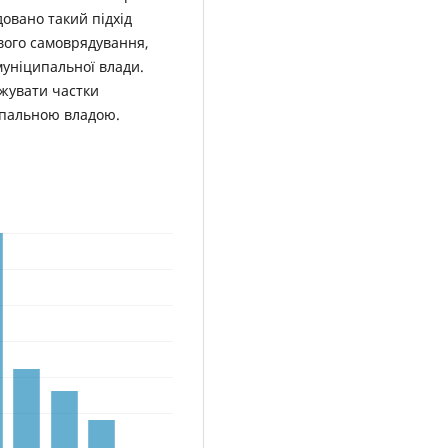
овано такий підхід
вого самоврядування,
муніципальної влади.
жувати частки
ипальною владою.