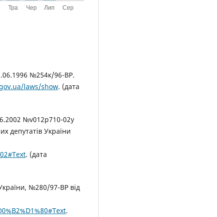
8.06.1996 №254к/96-ВР.
.gov.ua/laws/show
. (дата
06.2002 №v012p710-02у
их депутатів України
-02#Text
. (дата
України, №280/97-ВР від
-%D0%B2%D1%80#Text
.