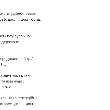
конституційно-правові
еф. дисс. … докт. юрид.
нституту публічної
я: Державне
оврядування в Україні:
8 с.
ржавне управління:
та взаємодії :
 576 с.
країні: конституційно-
тореф. дис. ... докт.