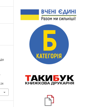
АДА
.
-24