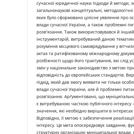
сучасної юридичної науки підходи й методи, з
загальнонаукові концептуальні, методологічні
яких було сформовано цілісне уявлення про о
влади сучасної України, а також проблемні пи
розв’язання. Також використовувався й інши
інструментарій, витребуваний даною тематик
розуміння місцевого самоврядування у вітчи
актах та ратифікованому міжнародному докуме
розбіжності щодо його трактування, які слід 
змін у національне законодавство з метою пр
відповідність до європейських стандартів. В
підхід, який дав змогу виявити не тільки особ
влади сучасної України, але й проблемні пита
розв’язання. Арґументовано, що муніципальна
є витребуваною часткою публічного інтересу 
значення, які необхідно вирішити в інтересах
Відповідно, її метою є забезпечення реалізац
інтересу. Ця мета опосередковує завдання, фун
структурну організацію муніципальної влади, 