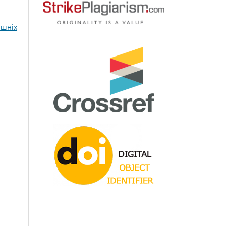
ішніх