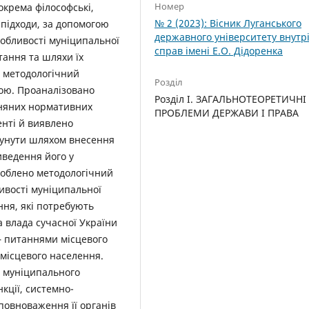
Номер
окрема філософські,
№ 2 (2023): Вісник Луганського
 підходи, за допомогою
державного університету внутр
собливості муніципальної
справ імені Е.О. Дідоренка
тання та шляхи їх
й методологічний
Розділ
ою. Проаналізовано
Розділ I. ЗАГАЛЬНОТЕОРЕТИЧНІ
зняних нормативних
ПРОБЛЕМИ ДЕРЖАВИ І ПРАВА
нті й виявлено
усунути шляхом внесення
иведення його у
ироблено методологічний
ливості муніципальної
ння, які потребують
 влада сучасної України
– питаннями місцевого
 місцевого населення.
ії муніципального
кції, системно-
повноваження її органів