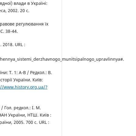
ядної) влади в Україні:
са, 2002. 20 с.
правове регулювання їх
С. 38-44.
 2018. URL :
ennya_sistemi_derzhavnogo_munitsipalnogo_upravlinnya#.
и: Т. 1: А-В / Редкол.: В.
сторії України. Київ:
://www.history.org.ua/?
 Гол. редкол.: І. М.
 НАН України, НТШ. Київ :
їни, 2005. 700 с. URL :